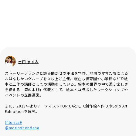
吉田 ますみ
ストーリーテリングと読み聞かせの手法を学び、地域のママたちによる
おはなしかいグループを立ち上げ主催。現在も保育園や小学校などで絵
本と工作の講師としての活動をしている。絵本の世界の中で遊ぶ楽しさ
を伝える「森の本棚」代表として、絵本とコラボしたワークショップや
イベントの企画運営。
また、2013年よりアーティストTORICAとして創作絵本作りやSolo Art
Exhibitionを展開。
＠torica9
＠morinohondana