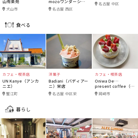
山有楽苑
mozoワンダーシテ
名古屋 中区
ィ
犬山市
名古屋 西区
食べる
カフェ・喫茶店
洋菓子
カフェ・喫茶店
UN Kanye（アンカ
Badiani（バディアー
Oniwa De…
ニエ）
ニ）栄店
present coffee（オ
ニワデ）
蟹江町
名古屋 中区栄
岡崎市
暮らし