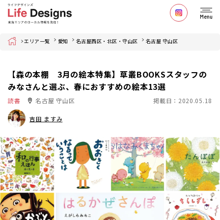
Menu
Home
エリア一覧
愛知
名古屋西区・北区・守山区
名古屋 守山区
【森の本棚 3月の絵本特集】草叢BOOKSスタッフの
みなさんと選ぶ、春におすすめの絵本13選
読書
名古屋 守山区
掲載日：2020.05.18
吉田 ますみ