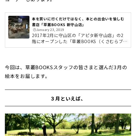
本を買いに行くだけではなく、本との出会いを愉しむ
書店「草叢BOOKS 新守山店」
🕒️January 23, 2019
2017年2月に守山区の「アピタ新守山店」の2
階にオープンした「草叢BOOKS（くさむらブッ
クス） 新守山店」。書店だけにとどまらず、新
しい「発見」や「出会い」のある新たな書店体
験を楽しめるブック＆カフェです。品揃えは新
本・中古本あわせて、地域最大級の50万冊以
今回は、草叢BOOKSスタッフの皆さまと選んだ3月の
上！毎月豊富なイベントも開催され、地域を盛
絵本をお届します。
り上げる存在として話題になっている書店で
す。今回は、「他の蔦屋書店との違いは？」
「本のラインアップは？」「どんなイベントが
開催されているの？」など徹底レポートしたい
３月といえば、
と思います。「草叢BOOKS」とは店内のデザイ
ン...