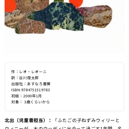
作：レオ・レオーニ
訳：谷川俊太郎
出版社：あすなろ書房
ISBN:9784751519783
初版：2000年1月
対象： 3歳くらいから
北出（児童書担当）：
「ふたごの子ねずみウィリーと
ウィニーが、木のウッディに出会って過ごす1年間。名