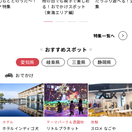
心もととのった〜！
雨の日でも親子で楽しめ
たっぷり遊べる！
ナ特集
る！おでかけスポット
集
（東海エリア編）
特集一覧へ
おすすめスポット
愛知県
岐阜県
三重県
静岡県
おでかけ
ホテル
テーマパーク＆遊園地
体験
ホテルインディゴ犬
リトルプラネット
スロメ なごや