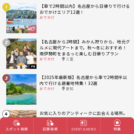
【車で2時間以内】名古屋から日帰りで行ける
1
おでかけエリア12選！
おでかけ
【名古屋から2時間】みかん狩りから、地元グ
2
ルメに現代アートまで。秋〜冬におすすめ！
南伊勢町をまるっと楽しむ日帰りプラン
おでかけ
三重
PR
【2025年最新版】名古屋から車で2時間半以
3
内で行ける避暑地特集！32選
おでかけ
愛知
お気に入りのアンティークに出会える場所。
4
日本最大級のアンティークモール「アンティ
ークマーケット吹上」
スポット検索
記事検索
特集
EVENT & NEWS
暮らし
名古屋 東区