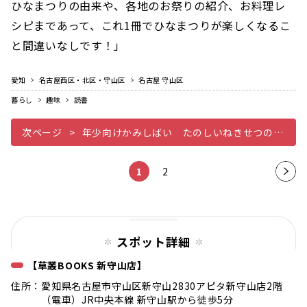
ひなまつりの由来や、各地のお祭りの紹介、お料理レ
シピまであって、これ1冊でひなまつりが楽しくなるこ
と間違いなしです！」
愛知
名古屋西区・北区・守山区
名古屋 守山区
暮らし
趣味
読書
次ページ
年少向けかみしばい たのしいねきせつの行事ポンコちゃんのおひなさま
1
2
次の
ペー
ジ
スポット詳細
【草叢BOOKS 新守山店】
住所：愛知県名古屋市守山区新守山2830アピタ新守山店2階
（電車）JR中央本線 新守山駅から徒歩5分