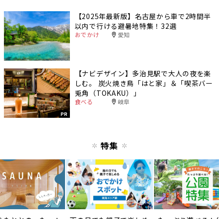
【2025年最新版】名古屋から車で2時間半
以内で行ける避暑地特集！32選
おでかけ
愛知
【ナビデザイン】多治見駅で大人の夜を楽
しむ。 炭火焼き鳥「はと家」＆「喫茶バー
兎角（TOKAKU）」
食べる
岐阜
PR
特集