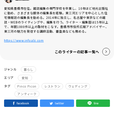
愛知県豊橋市在住。雑誌編集の専門学校を卒業し、10年ほど地元出版社
に勤め、さまざまな媒体の編集長を経験。東三河エリアを中心とした住
宅情報誌の編集長を勤める。2014年に独立し、名古屋や東京などの雑
誌・WEBのライティングや、編集を行う。ライター・編集歴は15年以上
で、年間1000件以上の取材をこなす。豊橋市市役所広報アドバイザー、
東三河の魅力を発信する講師活動、審査員なども務める。
https://www.infoalii.com
このライターの記事一覧へ
ジャンル
暮らし
エリア
愛知
タグ
Pinco Picon
レストラン
ウェディング
アンティーク