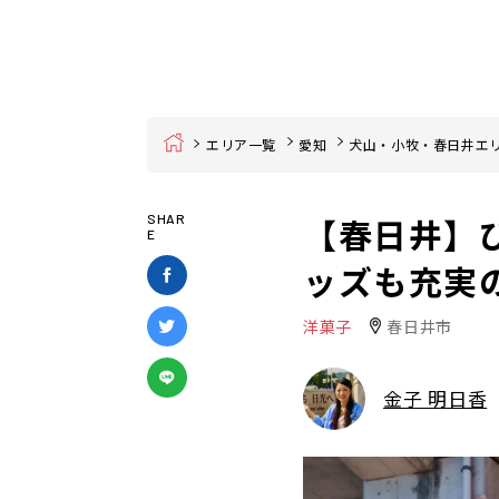
Home
エリア一覧
愛知
犬山・小牧・春日井エ
【春日井】
SHAR
E
ッズも充実の
洋菓子
春日井市
金子 明日香