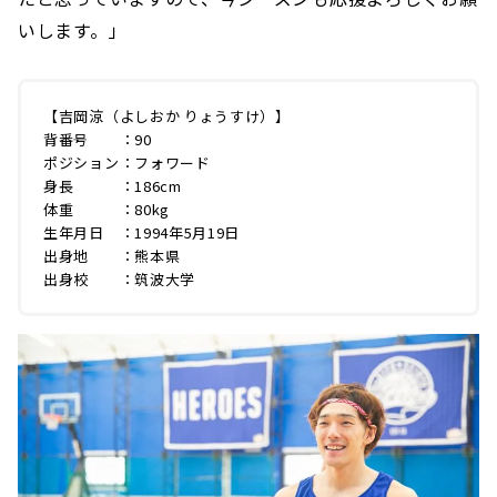
いします。」
【吉岡涼（よしおか りょうすけ）】
背番号 ：90
ポジション：フォワード
身長 ：186cm
体重 ：80kg
生年月日 ：1994年5月19日
出身地 ：熊本県
出身校 ：筑波大学