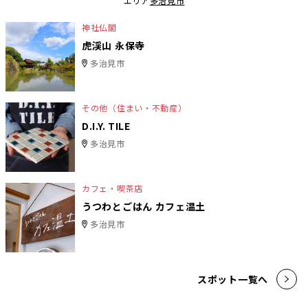
エリア
多治見市
神社仏閣
虎渓山 永保寺
多治見市
その他（住まい・不動産）
D.I.Y. TILE
多治見市
カフェ・喫茶店
うつわとごはん カフェ温土
多治見市
スポット一覧へ