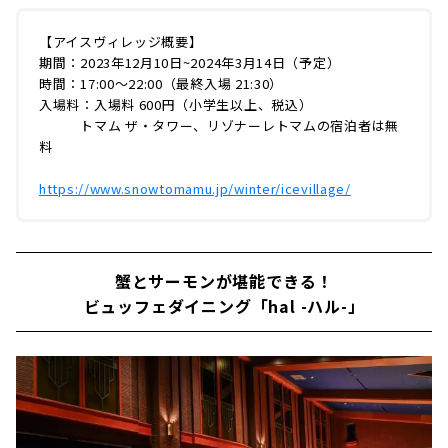
た11棟のドームが立ち並ぶ氷の街です。アイス
ヴィレッジは「トマム ザ・タワー」「リゾナー
【アイスヴィレッジ概要】
レトマム」の宿泊客は無料で入場できます。日
期間：2023年12月10日~2024年3月14日（予定）
帰りでも利用できるので、ウィンタースポーツ
時間：17:00〜22:00（最終入場 21:30）
の帰りに立ち寄るのもおすすめですよ！＜アイ
入場料：入場料 600円（小学生以上、税込）
スヴィレッジ概要＞期間：2023年12月10日~2
トマム ザ・タワー、リゾナーレトマムの宿泊者は無
024年3月14日（予定）時間：17:00〜22:00...
料
https://www.snowtomamu.jp/winter/icevillage/
蟹とサーモンが堪能できる！
ビュッフェダイニング「hal -ハル-」