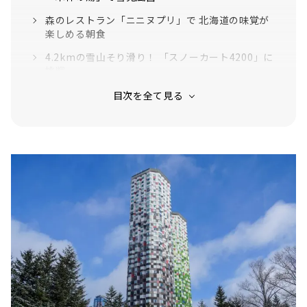
森のレストラン「ニニヌプリ」で 北海道の味覚が
楽しめる朝食
4.2kmの雪山そり滑り！ 「スノーカート4200」に
挑戦
おでん＆出汁割り⽇本酒が楽しめる！ 「スキーイ
ンスキーアウトこたつラウンジ」
「TOMAMU Wine House」で 北海道のナチュラル
ワインを味わおう！
ペアリングが楽しい！ 「OTTO SETTE
TOMAMU」でディナータイム
「霧氷テラス」で 冬の朝だからこその絶景体験
絶景が楽しめる「雲Cafe」で冬季限定メニュー
「GAOアウトドアセンター」で 冬のアクティビテ
ィに挑戦！
雄大な大雪原を堪能「大雪原スノーモービル」
乗馬初心者でも楽しめる！「白銀の乗馬体験」