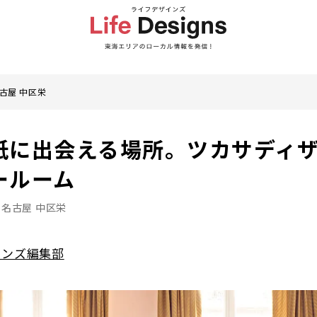
古屋 中区栄
紙に出会える場所。ツカサディ
ールーム
名古屋 中区栄
インズ編集部