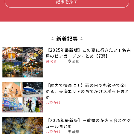
記事を探す
新着記事
【2025年最新版】この夏に行きたい！名古
屋のビアガーデンまとめ【7選】
食べる
愛知
【屋内で快適に！】雨の日でも親子で楽し
める、東海エリアのおでかけスポットまと
め
おでかけ
【2025年最新版】三重県の花火大会スケジ
ュールまとめ
おでかけ
岐阜