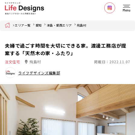
Menu
Home
エリア一覧
愛知
津島・愛西エリア
飛島村
夫婦で過ごす時間を大切にできる家。渡邊工務店が提
案する「天然木の家・ふたり」
注文住宅
飛島村
掲載日：2022.11.07
ライフデザインズ編集部