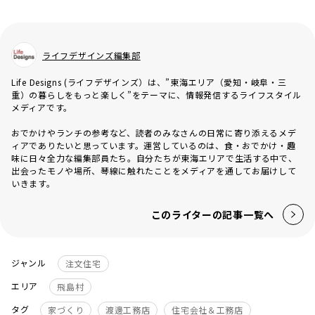
ライフデザインズ編集部
Life Designs (ライフデザインズ）は、”東海エリア（愛知・岐阜・三
重）の暮らしをもっと楽しく”をテーマに、情報発信するライフスタイル
メディアです。
おでかけやランチの参考など、読者のみなさんの日常に寄り添えるメデ
ィアでありたいと思っています。運営しているのは、食・おでかけ・趣
味に日々全力な編集部員たち。自分たちが東海エリアで生活する中で、
出会ったモノや場所、琴線に触れたことをメディアを通してお届けして
いきます。
このライターの記事一覧へ
ジャンル
注文住宅
エリア
飛島村
タグ
家づくり
渡邊工務店
住宅会社＆工務店