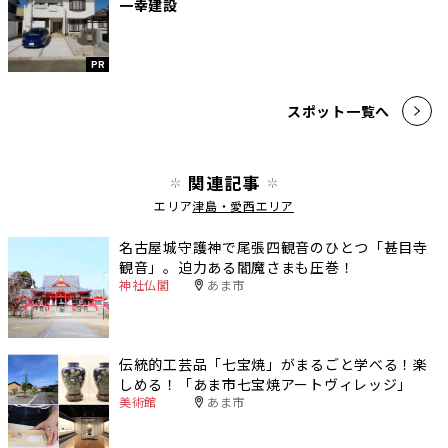
一幸建設
PR
スポット一覧へ
関連記事
エリア
津島・愛西エリア
名古屋城守護神で尾張四観音のひとつ「甚目寺
観音」。迫力ある閻魔さまも圧巻！
神社仏閣
あま市
伝統的工芸品「七宝焼」がまるごと学べる！楽
しめる！「あま市七宝焼アートヴィレッジ」
美術館
あま市