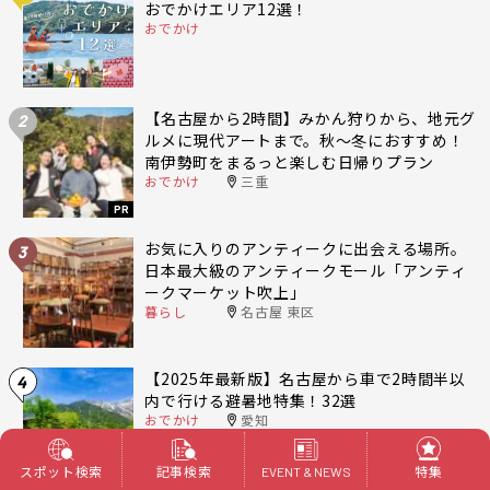
おでかけエリア12選！
おでかけ
【名古屋から2時間】みかん狩りから、地元グ
2
ルメに現代アートまで。秋〜冬におすすめ！
南伊勢町をまるっと楽しむ日帰りプラン
おでかけ
三重
PR
お気に入りのアンティークに出会える場所。
3
日本最大級のアンティークモール「アンティ
ークマーケット吹上」
暮らし
名古屋 東区
【2025年最新版】名古屋から車で2時間半以
4
内で行ける避暑地特集！32選
おでかけ
愛知
スポット検索
記事検索
特集
EVENT & NEWS