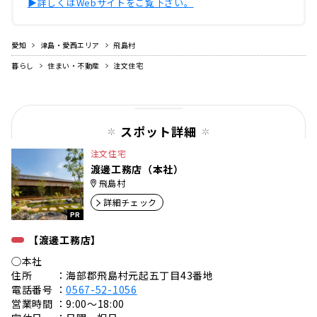
▶︎詳しくはWebサイトをご覧下さい。
愛知
津島・愛西エリア
飛島村
暮らし
住まい・不動産
注文住宅
スポット詳細
注文住宅
渡邊工務店（本社）
飛島村
詳細チェック
PR
【渡邊工務店】
◯本社
住所 ：海部郡飛島村元起五丁目43番地
電話番号 ：
0567-52-1056
営業時間 ：9:00〜18:00