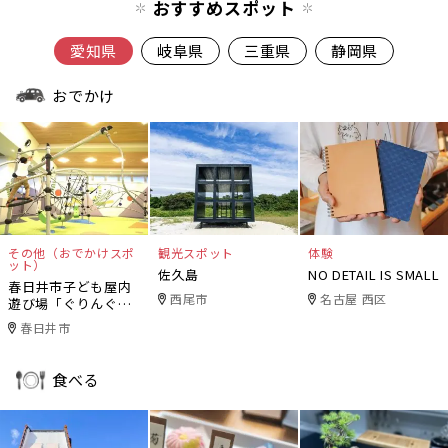
おすすめスポット
愛知県
岐阜県
三重県
静岡県
おでかけ
その他（おでかけスポ
観光スポット
体験
ット）
佐久島
NO DETAIL IS SMALL
春日井市子ども屋内
西尾市
名古屋 西区
遊び場「ぐりんぐり
ん」
春日井市
食べる