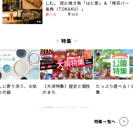
しむ。 炭火焼き鳥「はと家」＆「喫茶バー
兎角（TOKAKU）」
食べる
岐阜
PR
特集
しに寄り添う、お気
《大須特集》歴史と個性
たっぷり遊べる！
りの器
のまち
集
特集一覧へ