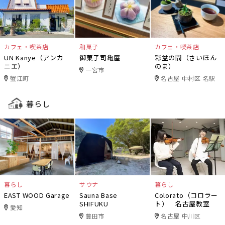
カフェ・喫茶店
和菓子
カフェ・喫茶店
UN Kanye（アンカ
御菓子司亀屋
彩盆の間（さいほん
ニエ）
のま）
一宮市
蟹江町
名古屋 中村区 名駅
暮らし
暮らし
サウナ
暮らし
EAST WOOD Garage
Sauna Base
Colorato（コロラー
SHIFUKU
ト） 名古屋教室
愛知
豊田市
名古屋 中川区