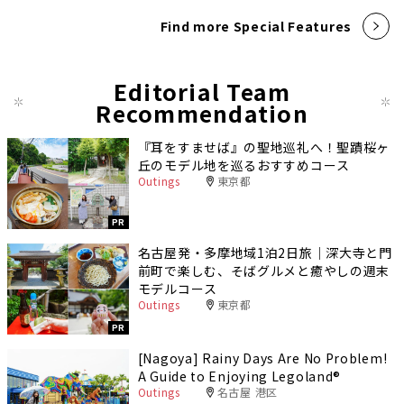
Find more Special Features
Editorial Team
Recommendation
『耳をすませば』の聖地巡礼へ！聖蹟桜ヶ
丘のモデル地を巡るおすすめコース
Outings
東京都
PR
名古屋発・多摩地域1泊2日旅｜深大寺と門
前町で楽しむ、そばグルメと癒やしの週末
モデルコース
Outings
東京都
PR
[Nagoya] Rainy Days Are No Problem!
A Guide to Enjoying Legoland®️
Outings
名古屋 港区