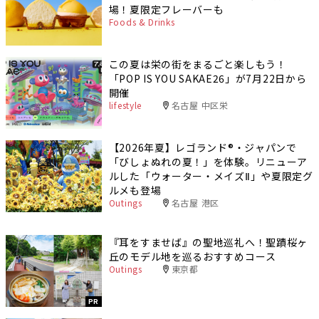
場！夏限定フレーバーも
Foods & Drinks
この夏は栄の街をまるごと楽しもう！
「POP IS YOU SAKAE26」が7月22日から
開催
lifestyle
名古屋 中区栄
【2026年夏】レゴランド®・ジャパンで
「びしょぬれの夏！」を体験。リニューア
ルした「ウォーター・メイズⅡ」や夏限定グ
ルメも登場
Outings
名古屋 港区
『耳をすませば』の聖地巡礼へ！聖蹟桜ヶ
丘のモデル地を巡るおすすめコース
Outings
東京都
PR