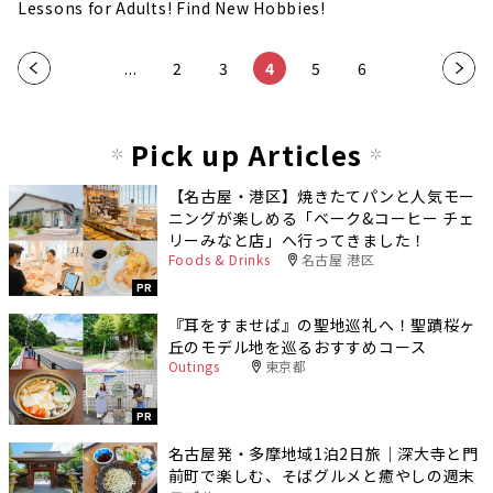
Lessons for Adults! Find New Hobbies!
«
...
2
3
4
5
6
»
Pick up Articles
【名古屋・港区】焼きたてパンと人気モー
ニングが楽しめる「ベーク&コーヒー チェ
リーみなと店」へ行ってきました！
Foods & Drinks
名古屋 港区
PR
『耳をすませば』の聖地巡礼へ！聖蹟桜ヶ
丘のモデル地を巡るおすすめコース
Outings
東京都
PR
名古屋発・多摩地域1泊2日旅｜深大寺と門
前町で楽しむ、そばグルメと癒やしの週末