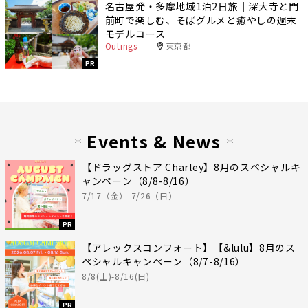
名古屋発・多摩地域1泊2日旅｜深大寺と門
前町で楽しむ、そばグルメと癒やしの週末
モデルコース
Outings
東京都
PR
Events & News
【ドラッグストア Charley】8月のスペシャルキ
ャンペーン（8/8-8/16）
7/17（金）-7/26（日）
PR
【アレックスコンフォート】【&lulu】8月のス
ペシャルキャンペーン（8/7-8/16）
8/8(土)-8/16(日)
PR