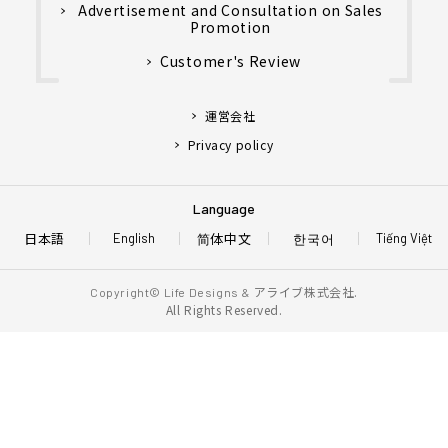
Advertisement and Consultation on Sales
Promotion
Customer's Review
運営会社
Privacy policy
Language
日本語
简体中文
한국어
English
Tiếng Việt
アライブ株式会社.
Copyright© Life Designs &
All Rights Reserved.