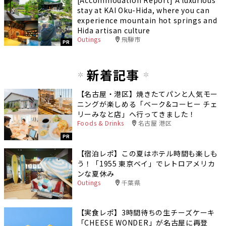
[Accommodation Report] A luxurious
stay at KAI Oku-Hida, where you can
experience mountain hot springs and
Hida artisan culture
Outings
飛騨市
PR
新着記事
【名古屋・港区】焼きたてパンと人気モー
ニングが楽しめる「ベーク&コーヒー チェ
リーみなと店」へ行ってきました！
Foods & Drinks
名古屋 港区
PR
【宿泊レポ】この夏はホテル時間も楽しも
う！「1955 東京ベイ」でレトロアメリカ
ンな夏休み
Outings
千葉県
【実食レポ】3時間待ちの生チーズケーキ
「CHEESE WONDER」が名古屋に再登