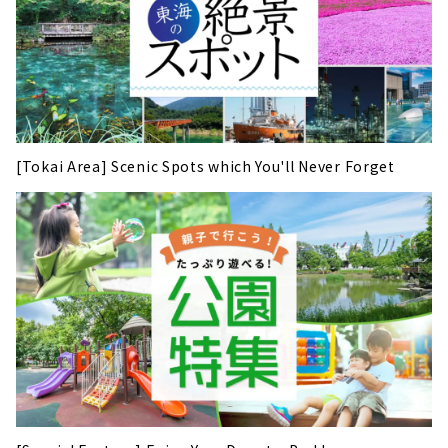
[Tokai Area] Scenic Spots which You'll Never Forget