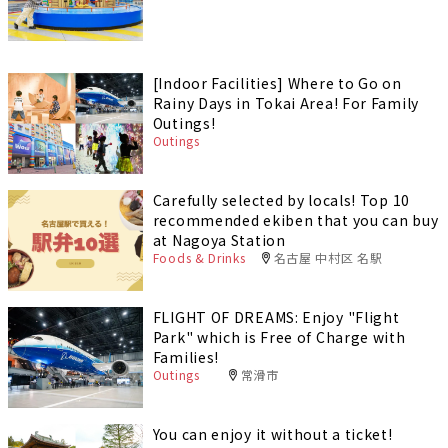
[Indoor Facilities] Where to Go on
Rainy Days in Tokai Area! For Family
Outings!
Outings
Carefully selected by locals! Top 10
recommended ekiben that you can buy
at Nagoya Station
Foods & Drinks
名古屋 中村区 名駅
FLIGHT OF DREAMS: Enjoy "Flight
Park" which is Free of Charge with
Families!
Outings
常滑市
You can enjoy it without a ticket!