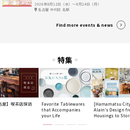
2026年8月12日（水）〜8月24日（月）
名古屋 中村区 名駅
Find more events & news
特集
古屋】喫茶店探訪
Favorite Tablewares
[Hamamatsu Cit
that Accompanies
Alain's Design f
your Life
Housings to Sto