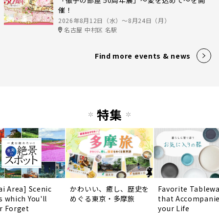
催！
2026年8月12日（水）〜8月24日（月）
名古屋 中村区 名駅
Find more events & news
特集
ai Area] Scenic
かわいい、癒し、歴史を
Favorite Tablew
s which You'll
めぐる東京・多摩旅
that Accompani
r Forget
your Life