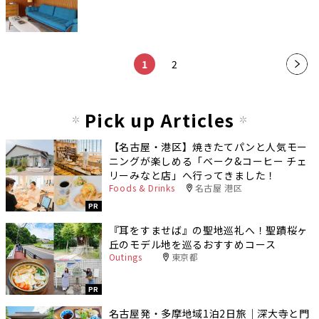
1
2
Pick up Articles
【名古屋・港区】焼きたてパンと人気モー
ニングが楽しめる「ベーク&コーヒー チェ
リーみなと店」へ行ってきました！
Foods & Drinks
名古屋 港区
PR
『耳をすませば』の聖地巡礼へ！聖蹟桜ヶ
丘のモデル地を巡るおすすめコース
Outings
東京都
PR
名古屋発・多摩地域1泊2日旅｜深大寺と門