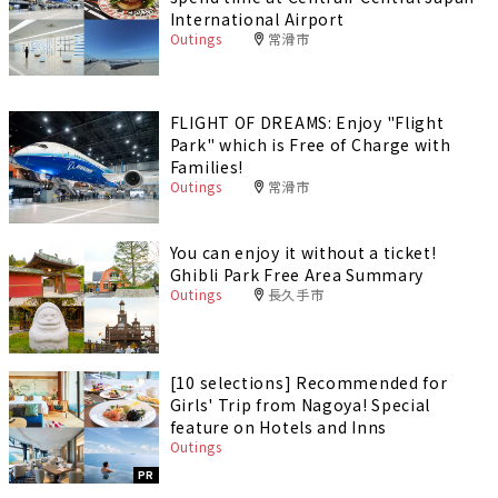
International Airport
Outings
常滑市
FLIGHT OF DREAMS: Enjoy "Flight
Park" which is Free of Charge with
Families!
Outings
常滑市
You can enjoy it without a ticket!
Ghibli Park Free Area Summary
Outings
長久手市
[10 selections] Recommended for
Girls' Trip from Nagoya! Special
feature on Hotels and Inns
Outings
PR