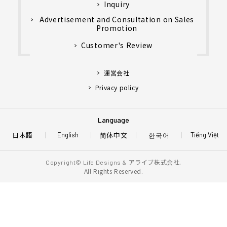
Inquiry
Advertisement and Consultation on Sales
Promotion
Customer's Review
運営会社
Privacy policy
Language
日本語
简体中文
한국어
English
Tiếng Việt
アライブ株式会社.
Copyright© Life Designs &
All Rights Reserved.