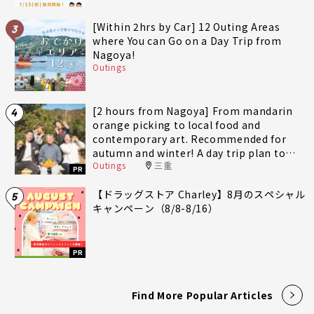
[Within 2hrs by Car] 12 Outing Areas
3
where You can Go on a Day Trip from
Nagoya!
Outings
[2 hours from Nagoya] From mandarin
4
orange picking to local food and
contemporary art. Recommended for
autumn and winter! A day trip plan to
Outings
三重
fully enjoy Minami-Ise Town
PR
【ドラッグストア Charley】8月のスペシャル
5
キャンペーン（8/8-8/16）
PR
Find More Popular Articles