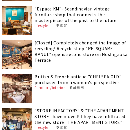
"Espace KM"- Scandinavian vintage
furniture shop that connects the
masterpieces of the past to the future.
lifestyle
愛知
[Closed] Completely changed the image of
recycling! Recycle shop "RE-SQUARE
BANUL" opens second store on Hoshigaoka
Terrace
British & French antique "CHELSEA OLD"
purchased from a woman's perspective
Furniture/Interior
岐阜市
"STORE IN FACTORY" & "THE APARTMENT
STORE" have moved! They have infiltrated
the new store "THE APARTMENT STORE"!
lifestyle
愛知