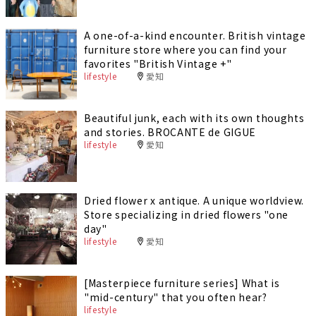
A one-of-a-kind encounter. British vintage
furniture store where you can find your
favorites "British Vintage +"
lifestyle
愛知
Beautiful junk, each with its own thoughts
and stories. BROCANTE de GIGUE
lifestyle
愛知
Dried flower x antique. A unique worldview.
Store specializing in dried flowers "one
day"
lifestyle
愛知
[Masterpiece furniture series] What is
"mid-century" that you often hear?
lifestyle