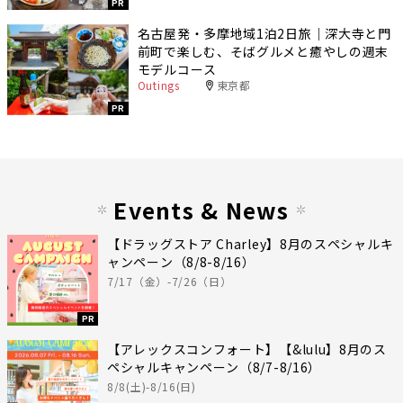
PR
名古屋発・多摩地域1泊2日旅｜深大寺と門
前町で楽しむ、そばグルメと癒やしの週末
モデルコース
Outings
東京都
PR
Events & News
【ドラッグストア Charley】8月のスペシャルキ
ャンペーン（8/8-8/16）
7/17（金）-7/26（日）
PR
【アレックスコンフォート】【&lulu】8月のス
ペシャルキャンペーン（8/7-8/16）
8/8(土)-8/16(日)