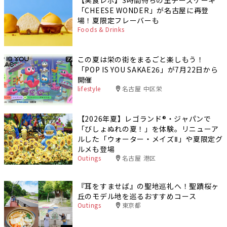
【実食レポ】3時間待ちの生チーズケーキ
「CHEESE WONDER」が名古屋に再登
場！夏限定フレーバーも
Foods & Drinks
この夏は栄の街をまるごと楽しもう！
「POP IS YOU SAKAE26」が7月22日から
開催
lifestyle
名古屋 中区栄
【2026年夏】レゴランド®・ジャパンで
「びしょぬれの夏！」を体験。リニューア
ルした「ウォーター・メイズⅡ」や夏限定グ
ルメも登場
Outings
名古屋 港区
『耳をすませば』の聖地巡礼へ！聖蹟桜ヶ
丘のモデル地を巡るおすすめコース
Outings
東京都