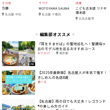
その他
サウナ
読書
万勝
MOTOYAMA SAUNA
こども古本店 ツナギ
畑本店
名古屋 中区
名古屋 千種区
北名古屋市
編集部オススメ
『耳をすませば』の聖地巡礼へ！聖蹟桜ヶ
丘のモデル地を巡るおすすめコース
おでかけ
東京都
PR
【2025年最新版】名古屋人が本気で推す！
きしめんの名店8選
食べる
【名古屋】雨の日でも大丈夫！レゴランド
®️の楽しみ方ガイド