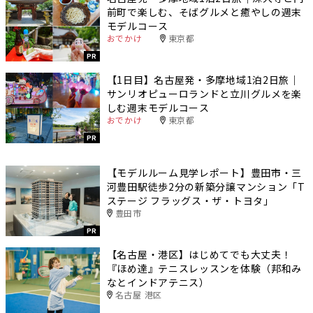
前町で楽しむ、そばグルメと癒やしの週末
モデルコース
おでかけ
東京都
PR
【1日目】名古屋発・多摩地域1泊2日旅｜
サンリオピューロランドと立川グルメを楽
しむ週末モデルコース
おでかけ
東京都
PR
【モデルルーム見学レポート】豊田市・三
河豊田駅徒歩2分の新築分譲マンション「T
ステージ フラッグス・ザ・トヨタ」
豊田市
PR
【名古屋・港区】はじめてでも大丈夫！
『ほめ達』テニスレッスンを体験（邦和み
なとインドアテニス）
名古屋 港区