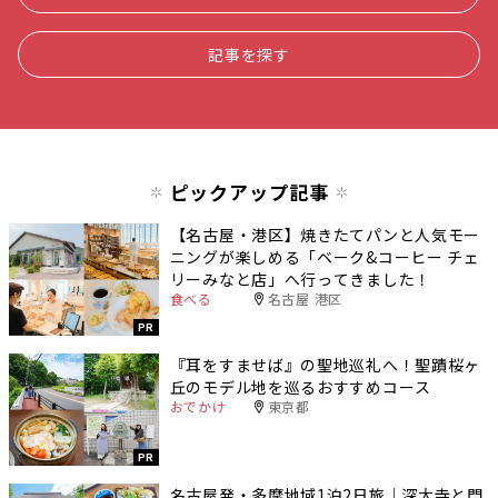
記事を探す
ピックアップ記事
【名古屋・港区】焼きたてパンと人気モー
ニングが楽しめる「ベーク&コーヒー チェ
リーみなと店」へ行ってきました！
食べる
名古屋 港区
PR
『耳をすませば』の聖地巡礼へ！聖蹟桜ヶ
丘のモデル地を巡るおすすめコース
おでかけ
東京都
PR
名古屋発・多摩地域1泊2日旅｜深大寺と門