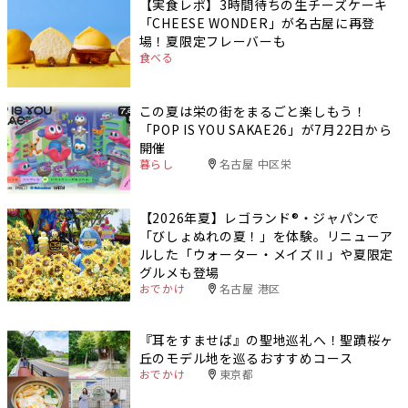
【実食レポ】3時間待ちの生チーズケーキ
「CHEESE WONDER」が名古屋に再登
場！夏限定フレーバーも
食べる
この夏は栄の街をまるごと楽しもう！
「POP IS YOU SAKAE26」が7月22日から
開催
暮らし
名古屋 中区栄
【2026年夏】レゴランド®・ジャパンで
「びしょぬれの夏！」を体験。リニューア
ルした「ウォーター・メイズⅡ」や夏限定
グルメも登場
おでかけ
名古屋 港区
『耳をすませば』の聖地巡礼へ！聖蹟桜ヶ
丘のモデル地を巡るおすすめコース
おでかけ
東京都