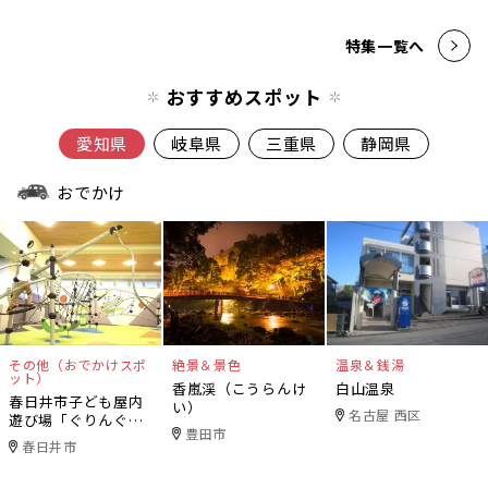
特集一覧へ
おすすめスポット
愛知県
岐阜県
三重県
静岡県
おでかけ
その他（おでかけスポ
絶景＆景色
温泉＆銭湯
ット）
香嵐渓（こうらんけ
白山温泉
春日井市子ども屋内
い）
名古屋 西区
遊び場「ぐりんぐり
豊田市
ん」
春日井市