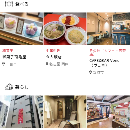
食べる
和菓子
中華料理
その他（カフェ・喫茶
店）
御菓子司亀屋
タカ飯店
CAFE&BAR Vene
一宮市
名古屋 西区
（ヴェネ）
安城市
暮らし