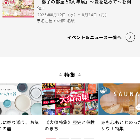
「徹子の部屋 50周年展」～愛を込めて～を開
催！
2026年8月12日（水）〜8月24日（月）
名古屋 中村区 名駅
イベント＆ニュース一覧へ
特集
しに寄り添う、お気
《大須特集》歴史と個性
身も心もととのっ
りの器
のまち
サウナ特集