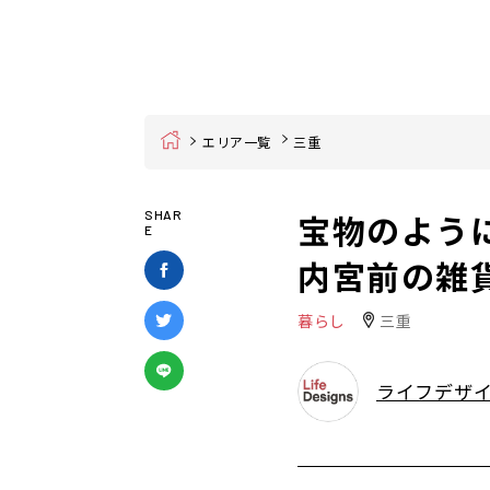
Home
エリア一覧
三重
宝物のよう
SHAR
E
内宮前の雑貨
暮らし
三重
ライフデザ