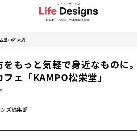
古屋 中区 大須
方をもっと気軽で身近なものに
フェ「KAMPO松栄堂」
須
インズ編集部