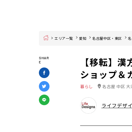
Home
エリア一覧
愛知
名古屋中区・東区
名
【移転】漢
SHAR
E
ショップ＆カ
暮らし
名古屋 中区 大
ライフデザ