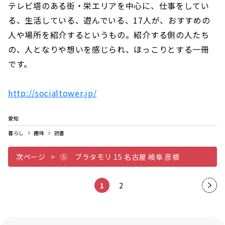
テレビ塔のある街・栄エリアを中心に、仕事をしてい
る、生活している、遊んでいる、17人が、おすすめの
人や場所を紹介するというもの。紹介する側の人たち
の、人となりや想いを感じられ、ほっこりとする一冊
です。
http://socialtower.jp/
愛知
暮らし
趣味
読書
次ページ
⑤ ブラタモリ 15 名古屋 岐阜 彦根
1
2
次の
ペー
ジ