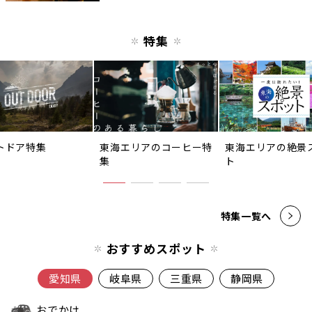
特集
トドア特集
東海エリアのコーヒー特
東海エリアの絶景
集
ト
特集一覧へ
おすすめスポット
愛知県
岐阜県
三重県
静岡県
おでかけ