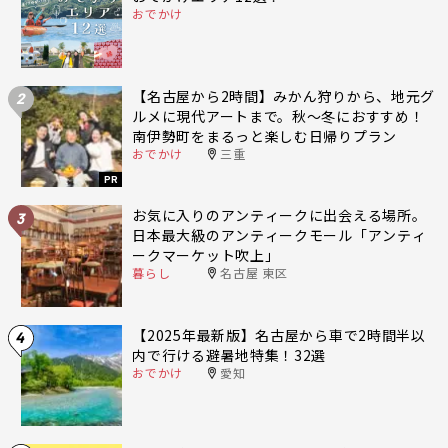
おでかけ
【名古屋から2時間】みかん狩りから、地元グ
2
ルメに現代アートまで。秋〜冬におすすめ！
南伊勢町をまるっと楽しむ日帰りプラン
おでかけ
三重
PR
お気に入りのアンティークに出会える場所。
3
日本最大級のアンティークモール「アンティ
ークマーケット吹上」
暮らし
名古屋 東区
【2025年最新版】名古屋から車で2時間半以
4
内で行ける避暑地特集！32選
おでかけ
愛知