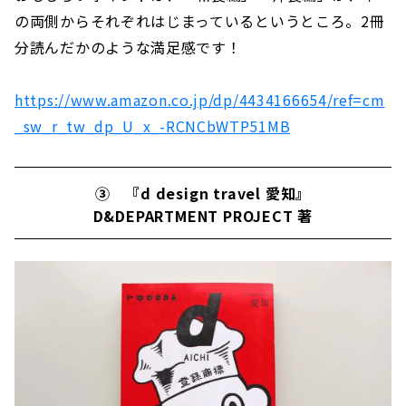
の両側からそれぞれはじまっているというところ。2冊
分読んだかのような満足感です！
https://www.amazon.co.jp/dp/4434166654/ref=cm
_sw_r_tw_dp_U_x_-RCNCbWTP51MB
③ 『d design travel 愛知』
D&DEPARTMENT PROJECT 著