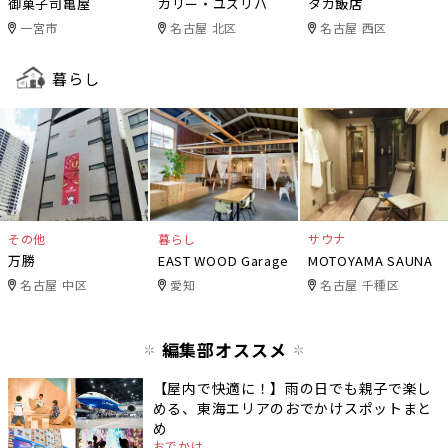
御菓子司亀屋
カリー・ユズリハ
タカ飯店
一宮市
名古屋 北区
名古屋 西区
暮らし
その他
暮らし
サウナ
万勝
EAST WOOD Garage
MOTOYAMA SAUNA
名古屋 中区
愛知
名古屋 千種区
編集部オススメ
【屋内で快適に！】雨の日でも親子で楽し
める、東海エリアのおでかけスポットまと
め
おでかけ