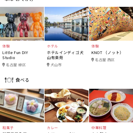
体験
ホテル
体験
Little Fun DIY
ホテルインディゴ犬
KNOT （ノット）
Studio
山有楽苑
名古屋 西区
名古屋 緑区
犬山市
食べる
和菓子
カレー
中華料理