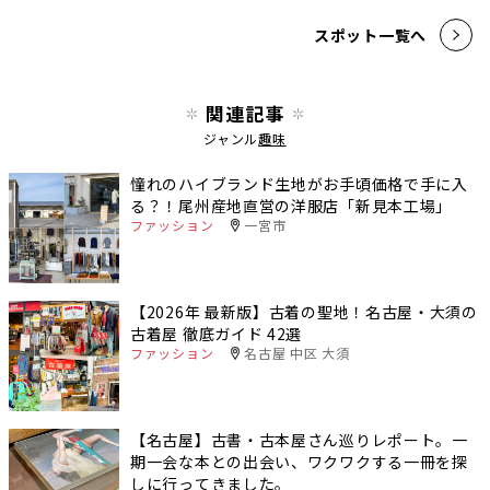
スポット一覧へ
関連記事
ジャンル
趣味
憧れのハイブランド生地がお手頃価格で手に入
る？！尾州産地直営の洋服店「新見本工場」
ファッション
一宮市
【2026年 最新版】古着の聖地！名古屋・大須の
古着屋 徹底ガイド 42選
ファッション
名古屋 中区 大須
【名古屋】古書・古本屋さん巡りレポート。一
期一会な本との出会い、ワクワクする一冊を探
しに行ってきました。