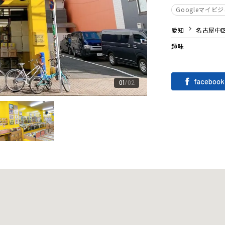
Googleマイビ
愛知
名古屋中
趣味
01
02