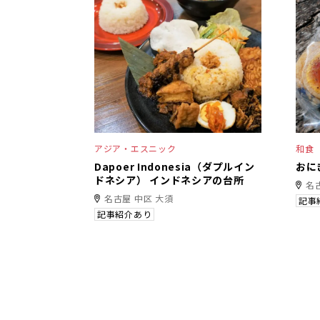
アジア・エスニック
和食
Dapoer Indonesia（ダプルイン
おに
ドネシア） インドネシアの台所
名
名古屋 中区 大須
記事
記事紹介あり