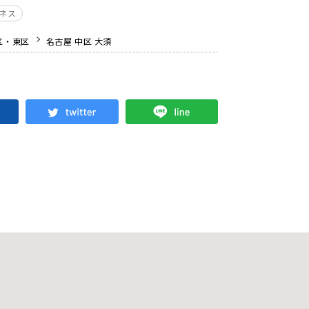
ジネス
区・東区
名古屋 中区 大須