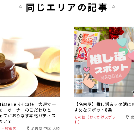
同じエリアの記事
tisserie KH cafe」大須で一
【名古屋】推し活＆ヲタ活に
を！オーナーのこだわりと一
すめなスポット8選
ェフがおりなす本格パティス
その他（おでかけスポッ
カフェ
ト）
ェ・喫茶店
名古屋 中区 大須