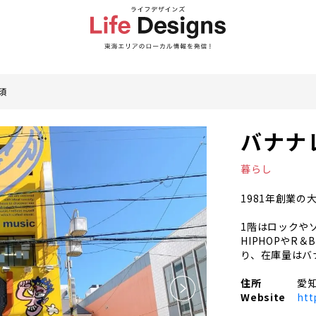
須
バナナ
暮らし
1981年創業
1階はロックや
HIPHOPやR
り、在庫量はバ
住所
愛知
Website
htt