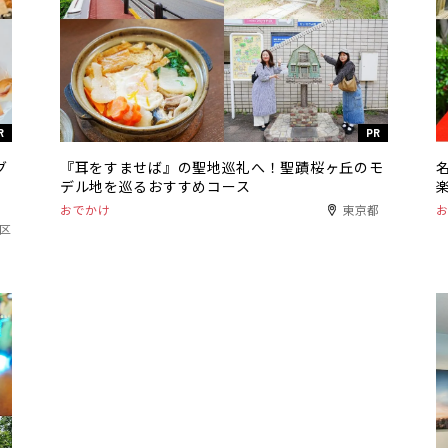
R
PR
グ
『耳をすませば』の聖地巡礼へ！聖蹟桜ヶ丘のモ
デル地を巡るおすすめコース
おでかけ
東京都
港区