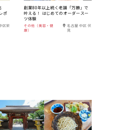
出
創業80年以上続く老舗「万勝」で
レポ
叶える！ はじめてのオーダースー
ツ体験
中区栄
その他（美容・健
名古屋 中区 伏
康）
見