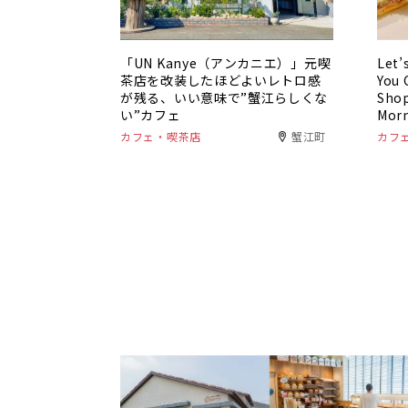
「UN Kanye（アンカニエ）」元喫
Let’
茶店を改装したほどよいレトロ感
You 
が残る、いい意味で”蟹江らしくな
Shop
い”カフェ
Mor
カフェ・喫茶店
蟹江町
カフ