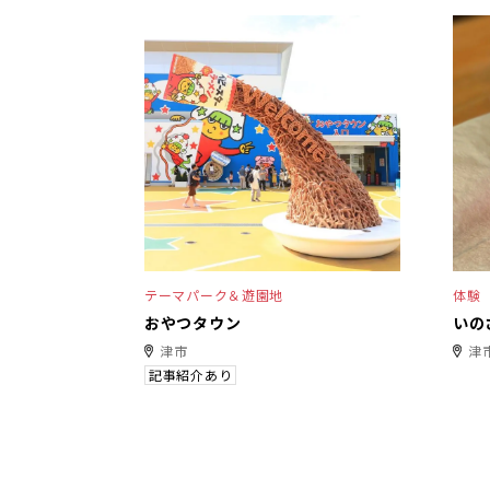
テーマパーク＆遊園地
体験
おやつタウン
いの
津市
津
記事紹介あり