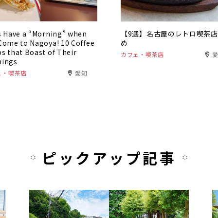
s Have a “Morning” when
【9選】名古屋のレトロ喫茶
Come to Nagoya! 10 Coffee
め
s that Boast of Their
カフェ・喫茶店
nings
ェ・喫茶店
愛知
ピックアップ記事