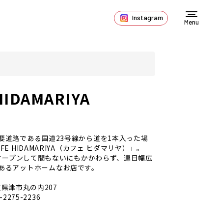
Instagram
Menu
HIDAMARIYA
要道路である国道23号線から道を1本入った場
E HIDAMARIYA（カフェ ヒダマリヤ）」。
月にオープンして間もないにもかかわらず、連日幅広
あるアットホームなお店です。
県津市丸の内207
-2275-2236