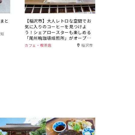
店まと
【稲沢市】大人レトロな空間でお
気に入りのコーヒーを見つけよ
う！シェアロースターも楽しめる
愛知
「尾州暁珈琲焙煎所」がオープ
ン。
カフェ・喫茶店
稲沢市