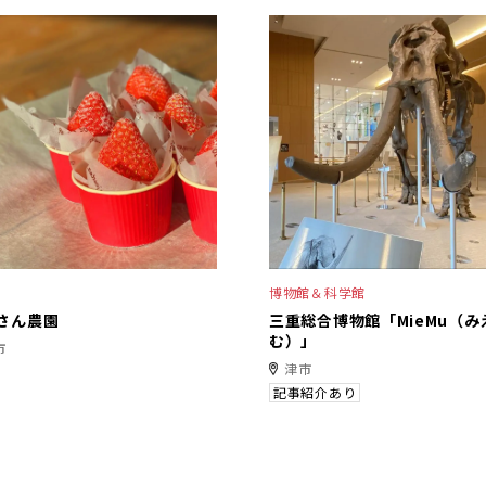
博物館＆科学館
さん農園
三重総合博物館「MieMu（み
む）」
市
津市
記事紹介あり