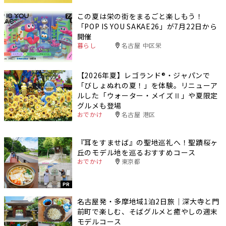
この夏は栄の街をまるごと楽しもう！
「POP IS YOU SAKAE26」が7月22日から
開催
暮らし
名古屋 中区栄
【2026年夏】レゴランド®・ジャパンで
「びしょぬれの夏！」を体験。リニューア
ルした「ウォーター・メイズⅡ」や夏限定
グルメも登場
おでかけ
名古屋 港区
『耳をすませば』の聖地巡礼へ！聖蹟桜ヶ
丘のモデル地を巡るおすすめコース
おでかけ
東京都
PR
名古屋発・多摩地域1泊2日旅｜深大寺と門
前町で楽しむ、そばグルメと癒やしの週末
モデルコース