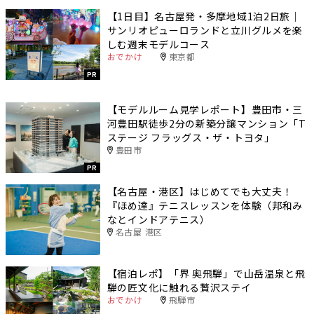
【1日目】名古屋発・多摩地域1泊2日旅｜
サンリオピューロランドと立川グルメを楽
しむ週末モデルコース
おでかけ
東京都
PR
【モデルルーム見学レポート】豊田市・三
河豊田駅徒歩2分の新築分譲マンション「T
ステージ フラッグス・ザ・トヨタ」
豊田市
PR
【名古屋・港区】はじめてでも大丈夫！
『ほめ達』テニスレッスンを体験（邦和み
なとインドアテニス）
名古屋 港区
【宿泊レポ】「界 奥飛騨」で山岳温泉と飛
騨の匠文化に触れる贅沢ステイ
おでかけ
飛騨市