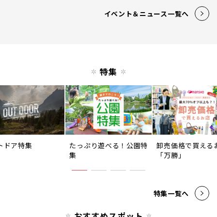
イベント＆ニュース一覧へ
特集
トドア特集
たっぷり遊べる！公園特
卸売価格で買える
集
「万勝」
特集一覧へ
おすすめスポット