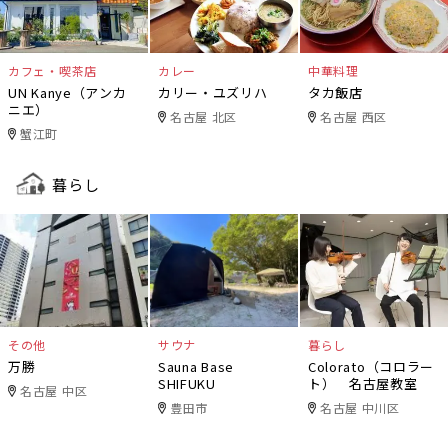
カフェ・喫茶店
カレー
中華料理
UN Kanye（アンカ
カリー・ユズリハ
タカ飯店
ニエ）
名古屋 北区
名古屋 西区
蟹江町
暮らし
その他
サウナ
暮らし
万勝
Sauna Base
Colorato（コロラー
SHIFUKU
ト） 名古屋教室
名古屋 中区
豊田市
名古屋 中川区