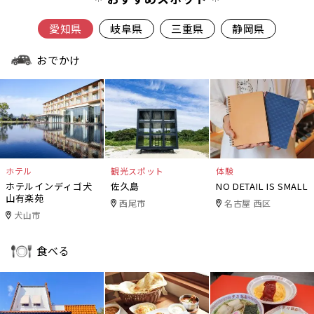
愛知県
岐阜県
三重県
静岡県
おでかけ
ホテル
観光スポット
体験
ホテルインディゴ犬
佐久島
NO DETAIL IS SMALL
山有楽苑
西尾市
名古屋 西区
犬山市
食べる