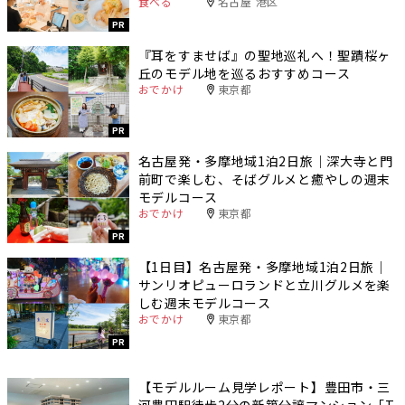
食べる
名古屋 港区
PR
『耳をすませば』の聖地巡礼へ！聖蹟桜ヶ
丘のモデル地を巡るおすすめコース
おでかけ
東京都
PR
名古屋発・多摩地域1泊2日旅｜深大寺と門
前町で楽しむ、そばグルメと癒やしの週末
モデルコース
おでかけ
東京都
PR
【1日目】名古屋発・多摩地域1泊2日旅｜
サンリオピューロランドと立川グルメを楽
しむ週末モデルコース
おでかけ
東京都
PR
【モデルルーム見学レポート】豊田市・三
河豊田駅徒歩2分の新築分譲マンション「T