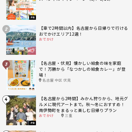
PR
【車で2時間以内】名古屋から日帰りで行ける
2
おでかけエリア12選！
おでかけ
【名古屋・伏見】懐かしい給食の味を家庭
3
で！万勝から「なつかしの給食カレー」が登
場！
名古屋 中区 伏見
【名古屋から2時間】みかん狩りから、地元グ
4
ルメに現代アートまで。秋〜冬におすすめ！
南伊勢町をまるっと楽しむ日帰りプラン
おでかけ
三重
PR