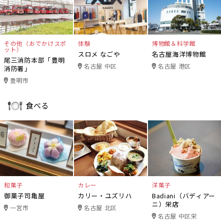
その他（おでかけスポ
体験
博物館＆科学館
ット）
スロメ なごや
名古屋海洋博物館
尾三消防本部「豊明
名古屋 中区
名古屋 港区
消防署」
豊明市
食べる
和菓子
カレー
洋菓子
御菓子司亀屋
カリー・ユズリハ
Badiani（バディアー
ニ）栄店
一宮市
名古屋 北区
名古屋 中区栄