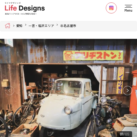
Menu
Home
愛知
一宮・稲沢エリア
北名古屋市
01
05