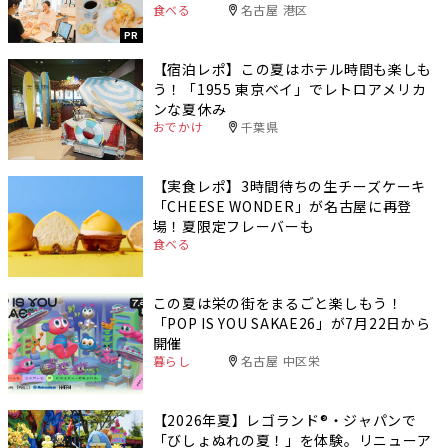
食べる
名古屋 港区
PR
【宿泊レポ】この夏はホテル時間も楽しも
う！「1955 東京ベイ」でレトロアメリカ
ンな夏休み
おでかけ
千葉県
【実食レポ】3時間待ちの生チーズケーキ
「CHEESE WONDER」が名古屋に再登
場！夏限定フレーバーも
食べる
この夏は栄の街をまるごと楽しもう！
「POP IS YOU SAKAE26」が7月22日から
開催
暮らし
名古屋 中区栄
【2026年夏】レゴランド®・ジャパンで
「びしょぬれの夏！」を体験。リニューア