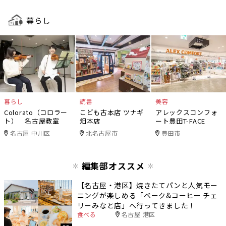
暮らし
暮らし
読書
美容
Colorato（コロラー
こども古本店 ツナギ
アレックスコンフォ
ト） 名古屋教室
畑本店
ート豊田T-FACE
名古屋 中川区
北名古屋市
豊田市
編集部オススメ
【名古屋・港区】焼きたてパンと人気モー
ニングが楽しめる「ベーク&コーヒー チェ
リーみなと店」へ行ってきました！
食べる
名古屋 港区