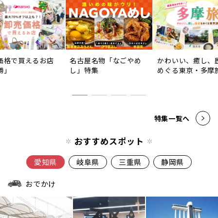
価格で買えるお店
名古屋名物「なごやめ
かわいい、癒し、
勝」
し」特集
めぐる東京・多摩
特集一覧へ
おすすめスポット
愛知県
岐阜県
三重県
静岡県
おでかけ