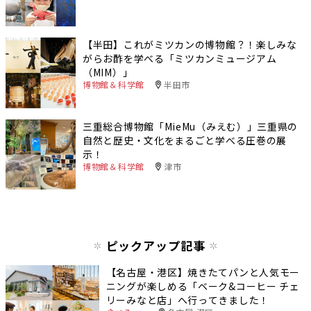
【半田】これがミツカンの博物館？！楽しみな
がらお酢を学べる「ミツカンミュージアム
（MIM）」
博物館＆科学館
半田市
三重総合博物館「MieMu（みえむ）」三重県の
自然と歴史・文化をまるごと学べる圧巻の展
示！
博物館＆科学館
津市
ピックアップ記事
【名古屋・港区】焼きたてパンと人気モー
ニングが楽しめる「ベーク&コーヒー チェ
リーみなと店」へ行ってきました！