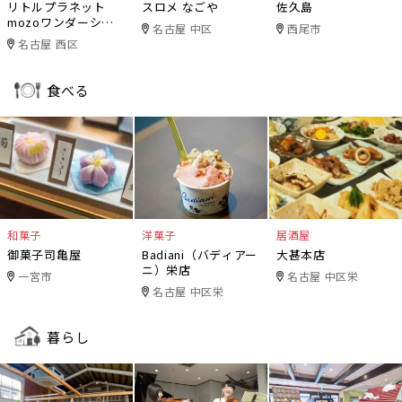
リトルプラネット
スロメ なごや
佐久島
mozoワンダーシテ
名古屋 中区
西尾市
ィ
名古屋 西区
食べる
和菓子
洋菓子
居酒屋
御菓子司亀屋
Badiani（バディアー
大甚本店
ニ）栄店
一宮市
名古屋 中区栄
名古屋 中区栄
暮らし