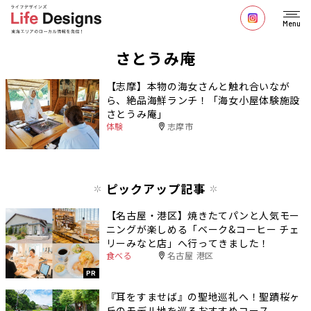
Menu
さとうみ庵
【志摩】本物の海女さんと触れ合いなが
ら、絶品海鮮ランチ！「海女小屋体験施設
さとうみ庵」
体験
志摩市
ピックアップ記事
【名古屋・港区】焼きたてパンと人気モー
ニングが楽しめる「ベーク&コーヒー チェ
リーみなと店」へ行ってきました！
食べる
名古屋 港区
PR
『耳をすませば』の聖地巡礼へ！聖蹟桜ヶ
丘のモデル地を巡るおすすめコース