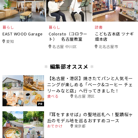
暮らし
暮らし
読書
EAST WOOD Garage
Colorato（コロラー
こども古本店 ツナギ
ト） 名古屋教室
畑本店
愛知
名古屋 中川区
北名古屋市
編集部オススメ
【名古屋・港区】焼きたてパンと人気モー
ニングが楽しめる「ベーク&コーヒー チェ
リーみなと店」へ行ってきました！
食べる
名古屋 港区
PR
『耳をすませば』の聖地巡礼へ！聖蹟桜ヶ
丘のモデル地を巡るおすすめコース
おでかけ
東京都