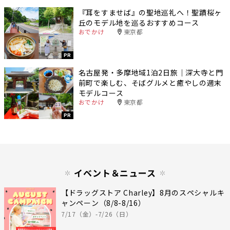
『耳をすませば』の聖地巡礼へ！聖蹟桜ヶ
丘のモデル地を巡るおすすめコース
おでかけ
東京都
PR
名古屋発・多摩地域1泊2日旅｜深大寺と門
前町で楽しむ、そばグルメと癒やしの週末
モデルコース
おでかけ
東京都
PR
イベント＆ニュース
【ドラッグストア Charley】8月のスペシャルキ
ャンペーン（8/8-8/16）
7/17（金）-7/26（日）