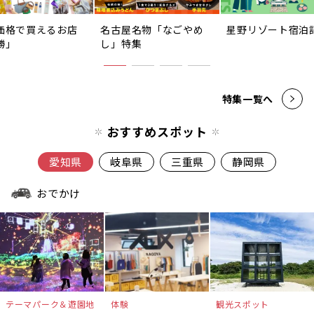
価格で買えるお店
名古屋名物「なごやめ
星野リゾート宿泊
勝」
し」特集
特集一覧へ
おすすめスポット
愛知県
岐阜県
三重県
静岡県
おでかけ
テーマパーク＆遊園地
体験
観光スポット