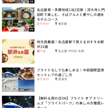
PR
名古屋発・多摩地域1泊2日旅｜深大寺と門
前町で楽しむ、そばグルメと癒やしの週末
モデルコース
おでかけ
東京都
PR
地元民厳選！名古屋駅で買えるおすすめ駅
弁10選
食べる
名古屋 中村区 名駅
フライトなしでも楽しめる！中部国際空港
セントレアの過ごし方
おでかけ
常滑市
【無料＆雨の日OK】フライト オブ ドリー
ムズ「フライトパーク」の楽しみ方徹底レ
ポート