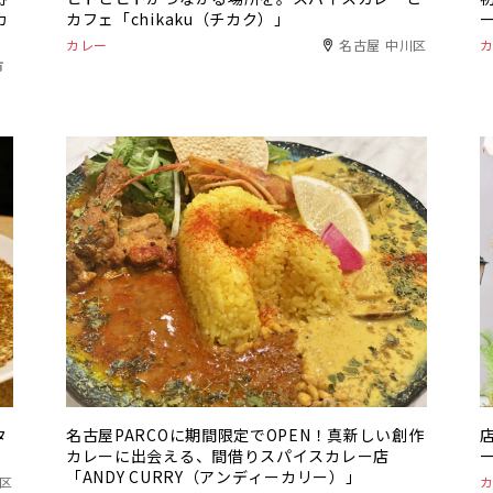
カ
カフェ「chikaku（チカク）」
ー
カレー
名古屋 中川区
市
タ
名古屋PARCOに期間限定でOPEN！真新しい創作
カレーに出会える、間借りスパイスカレー店
「ANDY CURRY（アンディーカリー）」
田区