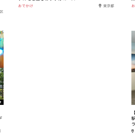
おでかけ
東京都
港区
R
リ
デ
都