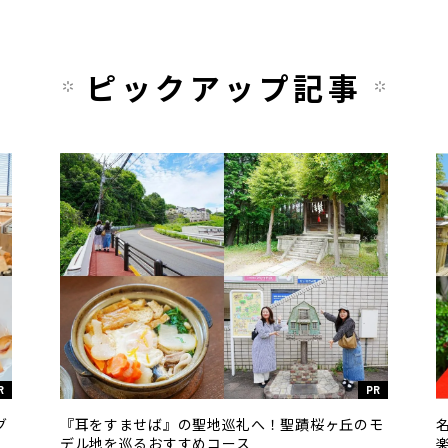
ピックアップ記事
R
PR
グ
『耳をすませば』の聖地巡礼へ！聖蹟桜ヶ丘のモ
デル地を巡るおすすめコース