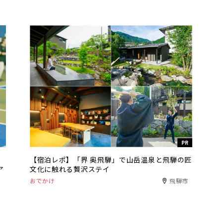
PR
【宿泊レポ】「界 奥飛騨」で山岳温泉と飛騨の匠
ア
文化に触れる贅沢ステイ
おでかけ
飛騨市