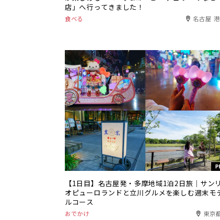
店」へ行ってきました！
食べる
名古屋 
P
【1日目】名古屋発・多摩地域1泊2日旅｜サン
オピューロランドと立川グルメを楽しむ週末モ
ルコース
おでかけ
東京