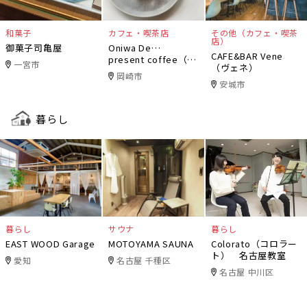
和菓子
カフェ・喫茶店
その他（カフェ・喫茶
店）
御菓子司亀屋
Oniwa De…
CAFE&BAR Vene
present coffee（オ
一宮市
（ヴェネ）
ニワデ）
岡崎市
安城市
暮らし
暮らし
サウナ
暮らし
EAST WOOD Garage
MOTOYAMA SAUNA
Colorato（コロラー
ト） 名古屋教室
愛知
名古屋 千種区
名古屋 中川区