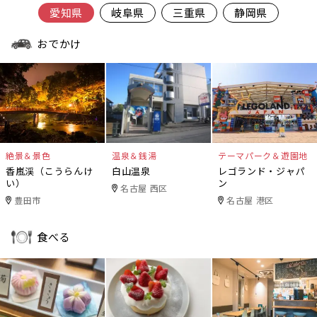
愛知県
岐阜県
三重県
静岡県
おでかけ
絶景＆景色
温泉＆銭湯
テーマパーク＆遊園地
香嵐渓（こうらんけ
白山温泉
レゴランド・ジャパ
い）
ン
名古屋 西区
豊田市
名古屋 港区
食べる