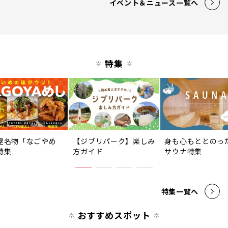
イベント＆ニュース一覧へ
特集
屋名物「なごやめ
【ジブリパーク】楽しみ
身も心もととのっ
特集
方ガイド
サウナ特集
特集一覧へ
おすすめスポット