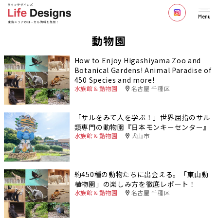
Menu
動物園
How to Enjoy Higashiyama Zoo and
Botanical Gardens! Animal Paradise of
450 Species and more!
水族館＆動物園
名古屋 千種区
「サルをみて人を学ぶ！」世界屈指のサル
類専門の動物園『日本モンキーセンター』
水族館＆動物園
犬山市
約450種の動物たちに出会える。「東山動
植物園」の楽しみ方を徹底レポート！
水族館＆動物園
名古屋 千種区