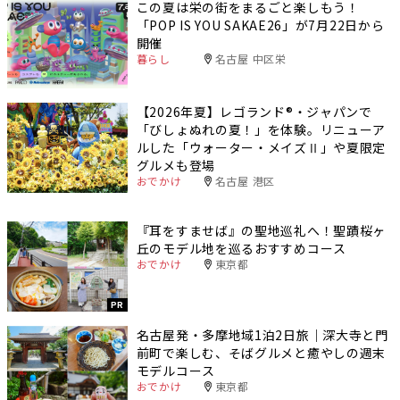
この夏は栄の街をまるごと楽しもう！
「POP IS YOU SAKAE26」が7月22日から
開催
暮らし
名古屋 中区栄
【2026年夏】レゴランド®・ジャパンで
「びしょぬれの夏！」を体験。リニューア
ルした「ウォーター・メイズⅡ」や夏限定
グルメも登場
おでかけ
名古屋 港区
『耳をすませば』の聖地巡礼へ！聖蹟桜ヶ
丘のモデル地を巡るおすすめコース
おでかけ
東京都
PR
名古屋発・多摩地域1泊2日旅｜深大寺と門
前町で楽しむ、そばグルメと癒やしの週末
モデルコース
おでかけ
東京都