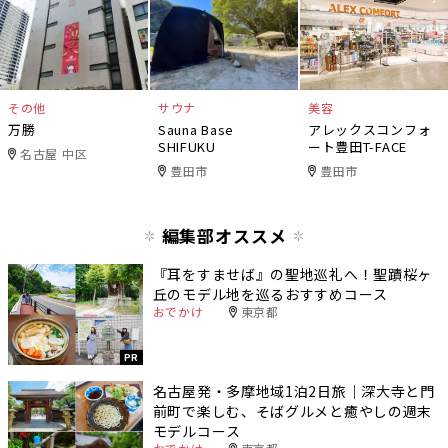
その他
サウナ
美容
万勝
Sauna Base
アレックスコンフォ
SHIFUKU
ート豊田T-FACE
名古屋 中区
豊田市
豊田市
編集部オススメ
『耳をすませば』の聖地巡礼へ！聖蹟桜ヶ
丘のモデル地を巡るおすすめコース
おでかけ
東京都
PR
名古屋発・多摩地域1泊2日旅｜深大寺と門
前町で楽しむ、そばグルメと癒やしの週末
モデルコース