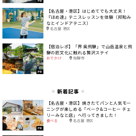
PR
【名古屋・港区】はじめてでも大丈夫！
『ほめ達』テニスレッスンを体験（邦和み
なとインドアテニス）
名古屋 港区
【宿泊レポ】「界 奥飛騨」で山岳温泉と飛
騨の匠文化に触れる贅沢ステイ
おでかけ
飛騨市
PR
新着記事
【名古屋・港区】焼きたてパンと人気モー
ニングが楽しめる「ベーク&コーヒー チェ
リーみなと店」へ行ってきました！
食べる
名古屋 港区
PR