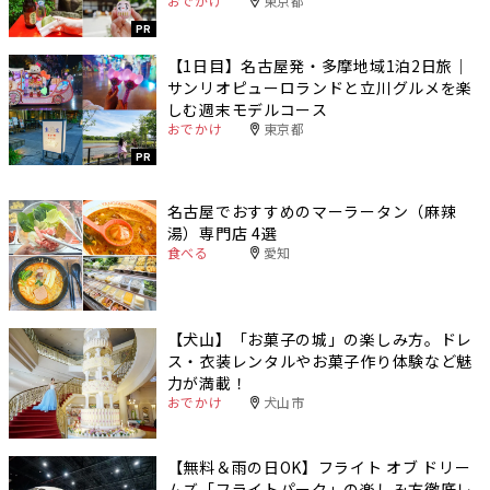
おでかけ
東京都
PR
【1日目】名古屋発・多摩地域1泊2日旅｜
サンリオピューロランドと立川グルメを楽
しむ週末モデルコース
おでかけ
東京都
PR
名古屋でおすすめのマーラータン（麻辣
湯）専門店 4選
食べる
愛知
【犬山】「お菓子の城」の楽しみ方。ドレ
ス・衣装レンタルやお菓子作り体験など魅
力が満載！
おでかけ
犬山市
【無料＆雨の日OK】フライト オブ ドリー
ムズ「フライトパーク」の楽しみ方徹底レ