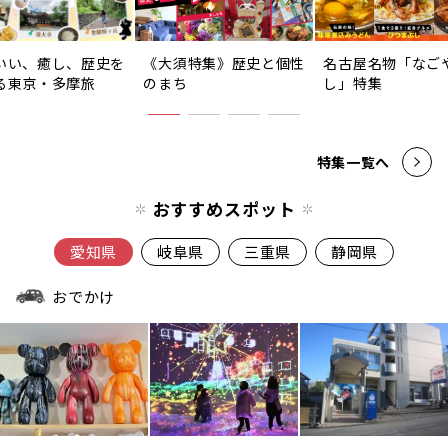
いい、癒し、歴史を
《大須特集》歴史と個性
名古屋名物「なご
る東京・多摩旅
のまち
し」特集
特集一覧へ
おすすめスポット
愛知県
岐阜県
三重県
静岡県
おでかけ