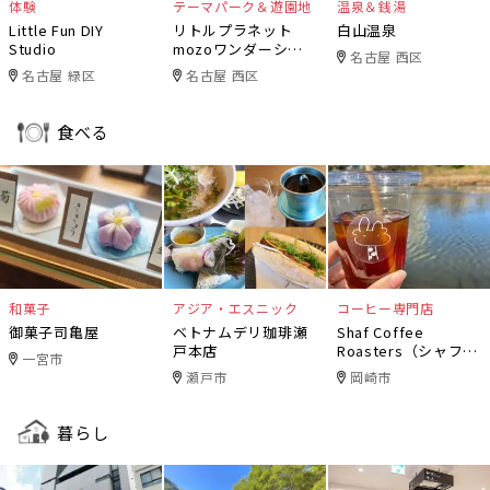
体験
テーマパーク＆遊園地
温泉＆銭湯
Little Fun DIY
リトルプラネット
白山温泉
Studio
mozoワンダーシテ
名古屋 西区
ィ
名古屋 緑区
名古屋 西区
食べる
和菓子
アジア・エスニック
コーヒー専門店
御菓子司亀屋
ベトナムデリ珈琲瀬
Shaf Coffee
戸本店
Roasters（シャフコ
一宮市
ーヒーロースター
瀬戸市
岡崎市
ズ）
暮らし