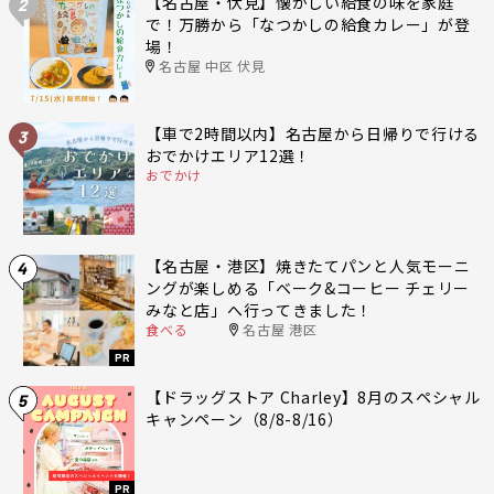
【名古屋・伏見】懐かしい給食の味を家庭
2
で！万勝から「なつかしの給食カレー」が登
場！
名古屋 中区 伏見
【車で2時間以内】名古屋から日帰りで行ける
3
おでかけエリア12選！
おでかけ
【名古屋・港区】焼きたてパンと人気モーニ
4
ングが楽しめる「ベーク&コーヒー チェリー
みなと店」へ行ってきました！
食べる
名古屋 港区
PR
【ドラッグストア Charley】8月のスペシャル
5
キャンペーン（8/8-8/16）
PR