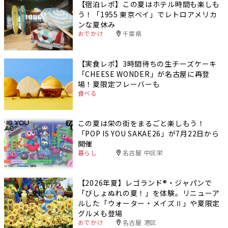
【宿泊レポ】この夏はホテル時間も楽しも
う！「1955 東京ベイ」でレトロアメリカ
ンな夏休み
おでかけ
千葉県
【実食レポ】3時間待ちの生チーズケーキ
「CHEESE WONDER」が名古屋に再登
場！夏限定フレーバーも
食べる
この夏は栄の街をまるごと楽しもう！
「POP IS YOU SAKAE26」が7月22日から
開催
暮らし
名古屋 中区栄
【2026年夏】レゴランド®・ジャパンで
「びしょぬれの夏！」を体験。リニューア
ルした「ウォーター・メイズⅡ」や夏限定
グルメも登場
おでかけ
名古屋 港区