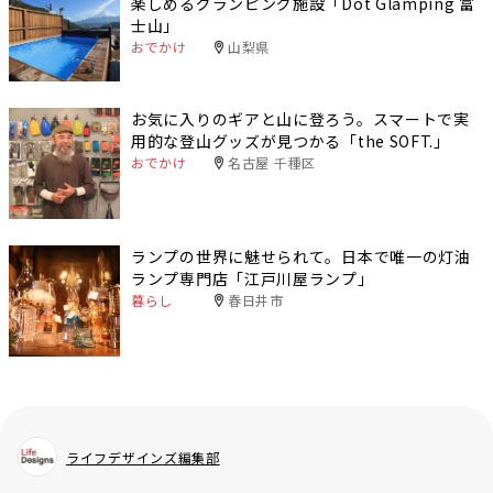
楽しめるグランピング施設「Dot Glamping 富
士山」
おでかけ
山梨県
お気に入りのギアと山に登ろう。スマートで実
用的な登山グッズが見つかる「the SOFT.」
おでかけ
名古屋 千種区
ランプの世界に魅せられて。日本で唯一の灯油
ランプ専門店「江戸川屋ランプ」
暮らし
春日井市
ライフデザインズ編集部