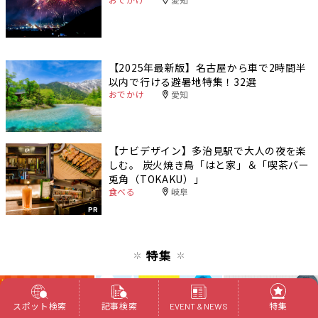
【2025年最新版】名古屋から車で2時間半
以内で行ける避暑地特集！32選
おでかけ
愛知
【ナビデザイン】多治見駅で大人の夜を楽
しむ。 炭火焼き鳥「はと家」＆「喫茶バー
兎角（TOKAKU）」
食べる
岐阜
PR
特集
スポット検索
記事検索
特集
EVENT & NEWS