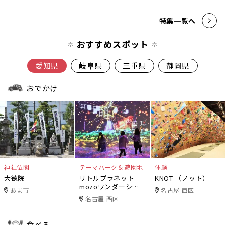
特集一覧へ
おすすめスポット
愛知県
岐阜県
三重県
静岡県
おでかけ
神社仏閣
テーマパーク＆遊園地
体験
大徳院
リトルプラネット
KNOT （ノット）
mozoワンダーシテ
あま市
名古屋 西区
ィ
名古屋 西区
食べる