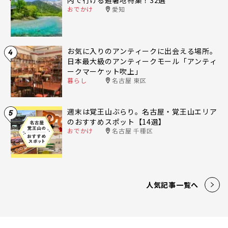
内で行ける避暑地特集！32選
おでかけ
愛知
お気に入りのアンティークに出会える場所。
4
日本最大級のアンティークモール「アンティ
ークマーケット吹上」
暮らし
名古屋 東区
週末は覚王山ぶらり。名古屋・覚王山エリア
5
のおすすめスポット【14選】
おでかけ
名古屋 千種区
人気記事一覧へ