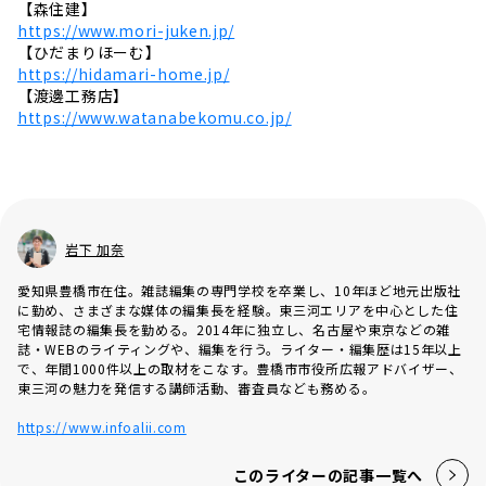
【森住建】
https://www.mori-juken.jp/
【ひだまりほーむ】
https://hidamari-home.jp/
【渡邊工務店】
https://www.watanabekomu.co.jp/
岩下 加奈
愛知県豊橋市在住。雑誌編集の専門学校を卒業し、10年ほど地元出版社
に勤め、さまざまな媒体の編集長を経験。東三河エリアを中心とした住
宅情報誌の編集長を勤める。2014年に独立し、名古屋や東京などの雑
誌・WEBのライティングや、編集を行う。ライター・編集歴は15年以上
で、年間1000件以上の取材をこなす。豊橋市市役所広報アドバイザー、
東三河の魅力を発信する講師活動、審査員なども務める。
https://www.infoalii.com
このライターの記事一覧へ