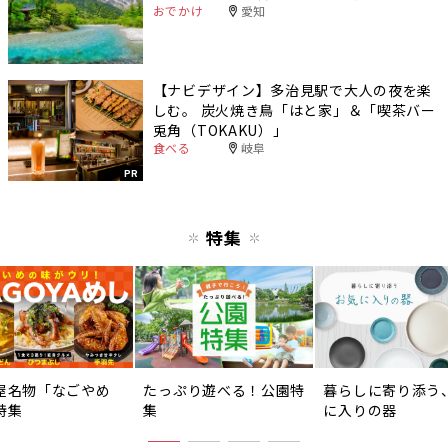
おでかけ
愛知
【ナビデザイン】多治見駅で大人の夜を楽
しむ。 炭火焼き鳥「はと家」＆「喫茶バー
兎角（TOKAKU）」
食べる
岐阜
PR
特集
屋名物「なごやめ
たっぷり遊べる！公園特
暮らしに寄り添う
特集
集
に入りの器