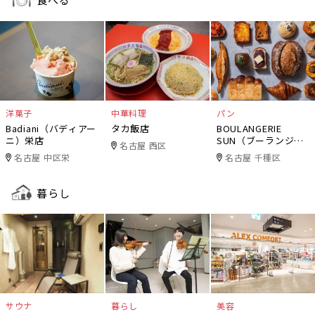
洋菓子
中華料理
パン
Badiani（バディアー
タカ飯店
BOULANGERIE
ニ）栄店
SUN（ブーランジェ
名古屋 西区
リー・サン）
名古屋 中区栄
名古屋 千種区
暮らし
サウナ
暮らし
美容