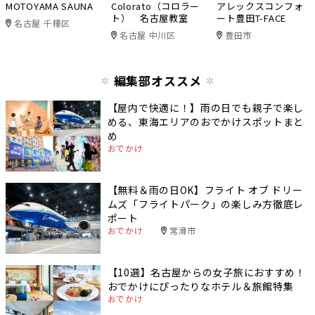
MOTOYAMA SAUNA
Colorato（コロラー
アレックスコンフォ
ト） 名古屋教室
ート豊田T-FACE
名古屋 千種区
名古屋 中川区
豊田市
編集部オススメ
【屋内で快適に！】雨の日でも親子で楽し
める、東海エリアのおでかけスポットまと
め
おでかけ
【無料＆雨の日OK】フライト オブ ドリー
ムズ「フライトパーク」の楽しみ方徹底レ
ポート
おでかけ
常滑市
【10選】名古屋からの女子旅におすすめ！
おでかけにぴったりなホテル＆旅館特集
おでかけ