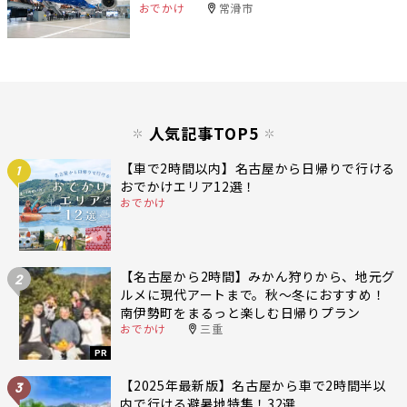
おでかけ
常滑市
人気記事TOP5
【車で2時間以内】名古屋から日帰りで行ける
1
おでかけエリア12選！
おでかけ
【名古屋から2時間】みかん狩りから、地元グ
2
ルメに現代アートまで。秋〜冬におすすめ！
南伊勢町をまるっと楽しむ日帰りプラン
おでかけ
三重
PR
【2025年最新版】名古屋から車で2時間半以
3
内で行ける避暑地特集！32選