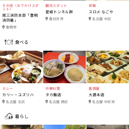
その他（おでかけスポ
観光スポット
体験
ット）
愛岐トンネル群
スロメ なごや
尾三消防本部「豊明
春日井市
名古屋 中区
消防署」
豊明市
食べる
カレー
中華料理
居酒屋
カリー・ユズリハ
タカ飯店
大甚本店
名古屋 北区
名古屋 西区
名古屋 中区栄
暮らし