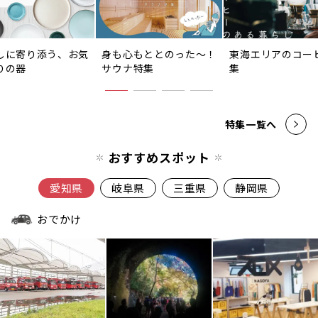
しに寄り添う、お気
身も心もととのった〜！
東海エリアのコー
りの器
サウナ特集
集
特集一覧へ
おすすめスポット
愛知県
岐阜県
三重県
静岡県
おでかけ