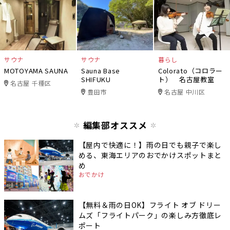
サウナ
サウナ
暮らし
MOTOYAMA SAUNA
Sauna Base
Colorato（コロラー
SHIFUKU
ト） 名古屋教室
名古屋 千種区
豊田市
名古屋 中川区
編集部オススメ
【屋内で快適に！】雨の日でも親子で楽し
める、東海エリアのおでかけスポットまと
め
おでかけ
【無料＆雨の日OK】フライト オブ ドリー
ムズ「フライトパーク」の楽しみ方徹底レ
ポート