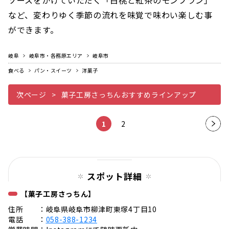
など、変わりゆく季節の流れを味覚で味わい楽しむ事
ができます。
岐阜
岐阜市・各務原エリア
岐阜市
食べる
パン・スイーツ
洋菓子
次ページ
菓子工房さっちんおすすめラインアップ
1
2
次の
ペー
ジ
スポット詳細
【菓子工房さっちん】
住所 ：岐阜県岐阜市柳津町東塚4丁目10
電話 ：
058-388-1234