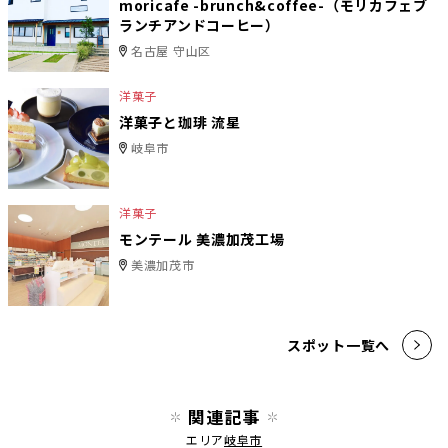
moricafe -brunch&coffee-（モリカフェブ
ランチアンドコーヒー）
名古屋 守山区
洋菓子
洋菓子と珈琲 流星
岐阜市
洋菓子
モンテール 美濃加茂工場
美濃加茂市
スポット一覧へ
関連記事
エリア
岐阜市