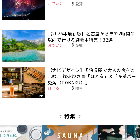
おでかけ
愛知
【2025年最新版】名古屋から車で2時間半
以内で行ける避暑地特集！32選
おでかけ
愛知
【ナビデザイン】多治見駅で大人の夜を楽
しむ。 炭火焼き鳥「はと家」＆「喫茶バー
兎角（TOKAKU）」
食べる
岐阜
PR
特集