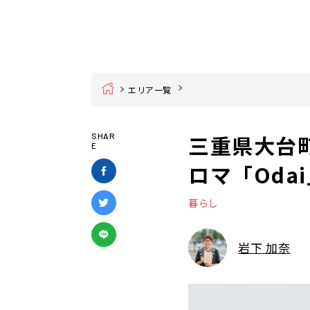
Home
エリア一覧
三重県大台
SHAR
E
ロマ「Oda
暮らし
岩下 加奈