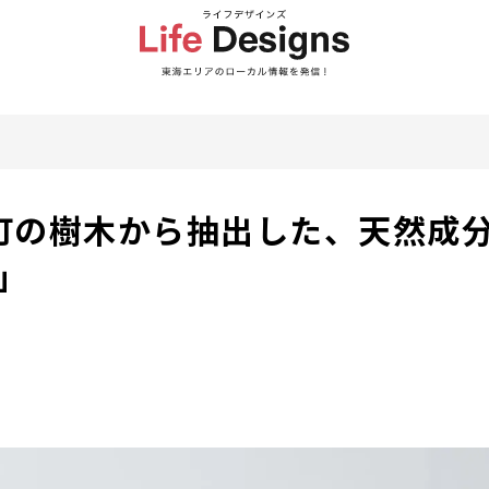
町の樹木から抽出した、天然成分
i」