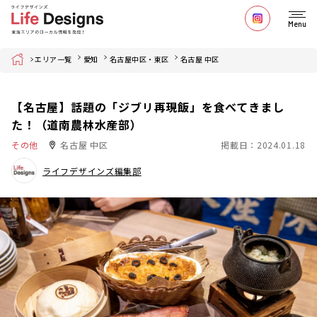
Menu
Home
エリア一覧
愛知
名古屋中区・東区
名古屋 中区
【名古屋】話題の「ジブリ再現飯」を食べてきまし
た！（道南農林水産部）
その他
名古屋 中区
掲載日：2024.01.18
ライフデザインズ編集部