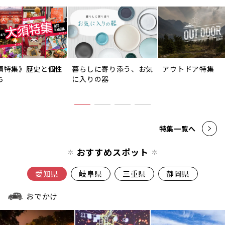
須特集》歴史と個性
暮らしに寄り添う、お気
アウトドア特集
ち
に入りの器
特集一覧へ
おすすめスポット
愛知県
岐阜県
三重県
静岡県
おでかけ