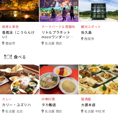
絶景＆景色
テーマパーク＆遊園地
観光スポット
香嵐渓（こうらんけ
リトルプラネット
佐久島
い）
mozoワンダーシテ
西尾市
ィ
豊田市
名古屋 西区
食べる
カレー
中華料理
居酒屋
カリー・ユズリハ
タカ飯店
大甚本店
名古屋 北区
名古屋 西区
名古屋 中区栄