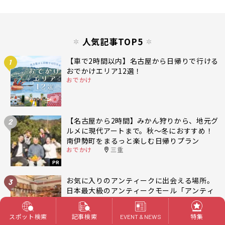
人気記事TOP5
【車で2時間以内】名古屋から日帰りで行ける
1
おでかけエリア12選！
おでかけ
【名古屋から2時間】みかん狩りから、地元グ
2
ルメに現代アートまで。秋〜冬におすすめ！
南伊勢町をまるっと楽しむ日帰りプラン
おでかけ
三重
PR
お気に入りのアンティークに出会える場所。
3
日本最大級のアンティークモール「アンティ
ークマーケット吹上」
暮らし
名古屋 東区
スポット検索
記事検索
特集
EVENT & NEWS