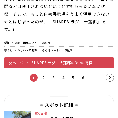
間などは使用されないというとてももったいない状
態。そこで、もっと住宅展示場をうまく活用できない
かとはじまったのが、「SHARES ラグーナ蒲郡」で
す。」
愛知
蒲郡・西尾エリア
蒲郡市
暮らし
住まい・不動産
その他（住まい・不動産）
次ページ
SHARES ラグーナ蒲郡の3つの特徴
1
2
3
4
5
6
次の
ペー
ジ
スポット詳細
注文住宅