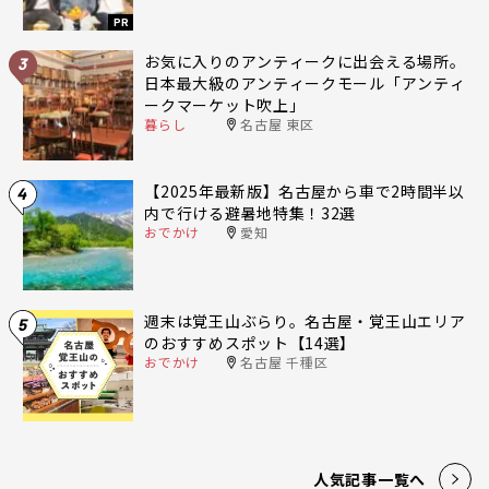
PR
お気に入りのアンティークに出会える場所。
3
日本最大級のアンティークモール「アンティ
ークマーケット吹上」
暮らし
名古屋 東区
【2025年最新版】名古屋から車で2時間半以
4
内で行ける避暑地特集！32選
おでかけ
愛知
週末は覚王山ぶらり。名古屋・覚王山エリア
5
のおすすめスポット【14選】
おでかけ
名古屋 千種区
人気記事一覧へ