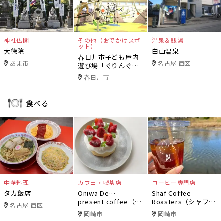
神社仏閣
その他（おでかけスポ
温泉＆銭湯
ット）
大徳院
白山温泉
春日井市子ども屋内
あま市
名古屋 西区
遊び場「ぐりんぐり
ん」
春日井市
食べる
中華料理
カフェ・喫茶店
コーヒー専門店
タカ飯店
Oniwa De…
Shaf Coffee
present coffee（オ
Roasters（シャフコ
名古屋 西区
ニワデ）
ーヒーロースター
岡崎市
岡崎市
ズ）