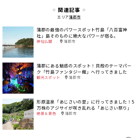
関連記事
エリア
蒲郡市
蒲郡の最強のパワースポット竹島「八百富神
社」島そのものに絶大なパワーが宿る。
神社仏閣
蒲郡市
蒲郡にある魅惑のスポット！貝殻のテーマパー
ク「竹島ファンタジー館」へ行ってきました
観光スポット
蒲郡市
形原温泉「あじさいの里」に行ってきました！5
万株のアジサイが咲き乱れる「あじさい祭り」
絶景＆景色
蒲郡市