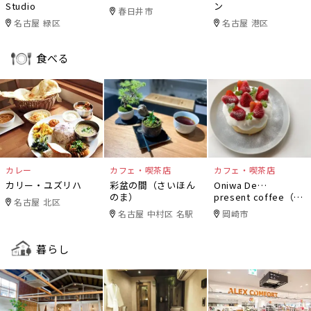
Studio
ン
春日井市
名古屋 緑区
名古屋 港区
食べる
カレー
カフェ・喫茶店
カフェ・喫茶店
カリー・ユズリハ
彩盆の間（さいほん
Oniwa De…
のま）
present coffee（オ
名古屋 北区
ニワデ）
名古屋 中村区 名駅
岡崎市
暮らし