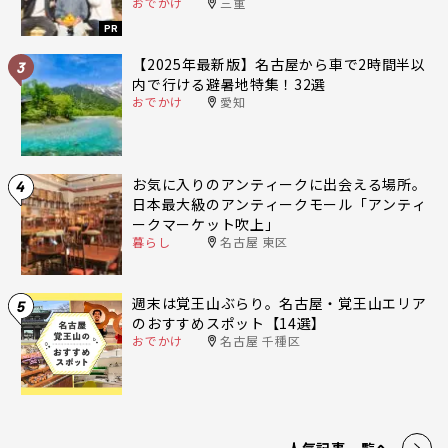
おでかけ
三重
PR
【2025年最新版】名古屋から車で2時間半以
3
内で行ける避暑地特集！32選
おでかけ
愛知
お気に入りのアンティークに出会える場所。
4
日本最大級のアンティークモール「アンティ
ークマーケット吹上」
暮らし
名古屋 東区
週末は覚王山ぶらり。名古屋・覚王山エリア
5
のおすすめスポット【14選】
おでかけ
名古屋 千種区
人気記事一覧へ