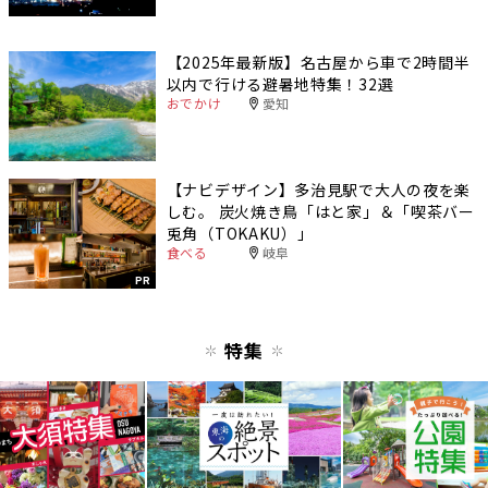
【2025年最新版】名古屋から車で2時間半
以内で行ける避暑地特集！32選
おでかけ
愛知
【ナビデザイン】多治見駅で大人の夜を楽
しむ。 炭火焼き鳥「はと家」＆「喫茶バー
兎角（TOKAKU）」
食べる
岐阜
PR
特集