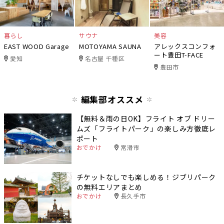
暮らし
サウナ
美容
EAST WOOD Garage
MOTOYAMA SAUNA
アレックスコンフォ
ート豊田T-FACE
愛知
名古屋 千種区
豊田市
編集部オススメ
【無料＆雨の日OK】フライト オブ ドリー
ムズ「フライトパーク」の楽しみ方徹底レ
ポート
おでかけ
常滑市
チケットなしでも楽しめる！ジブリパーク
の無料エリアまとめ
おでかけ
長久手市