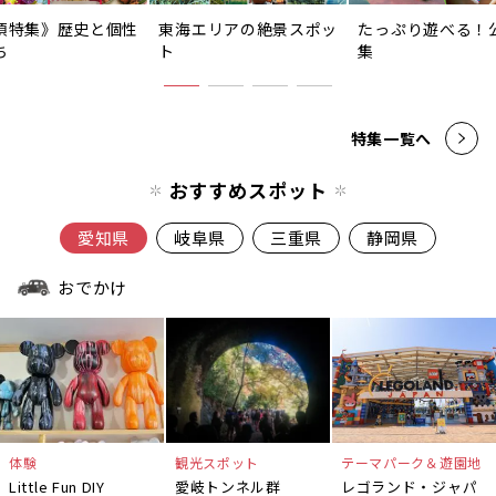
須特集》歴史と個性
東海エリアの絶景スポッ
たっぷり遊べる！
ち
ト
集
特集一覧へ
おすすめスポット
愛知県
岐阜県
三重県
静岡県
おでかけ
体験
観光スポット
テーマパーク＆遊園地
Little Fun DIY
愛岐トンネル群
レゴランド・ジャパ