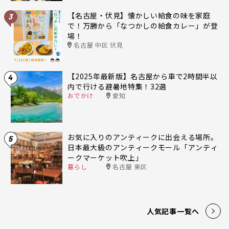
【名古屋・伏見】懐かしい給食の味を家庭
3
で！万勝から「なつかしの給食カレー」が登
場！
名古屋 中区 伏見
【2025年最新版】名古屋から車で2時間半以
4
内で行ける避暑地特集！32選
おでかけ
愛知
お気に入りのアンティークに出会える場所。
5
日本最大級のアンティークモール「アンティ
ークマーケット吹上」
暮らし
名古屋 東区
人気記事一覧へ