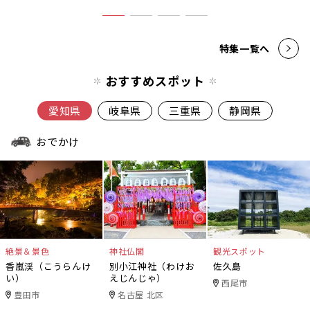
特集一覧へ
おすすめスポット
愛知県
岐阜県
三重県
静岡県
おでかけ
絶景＆景色
神社仏閣
観光スポット
香嵐渓（こうらんけ
別小江神社（わけお
佐久島
い）
えじんじゃ）
西尾市
豊田市
名古屋 北区