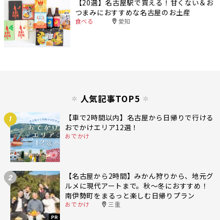
【20選】名古屋駅で買える！甘くない＆お
つまみにおすすめな名古屋のお土産
食べる
愛知
人気記事TOP5
【車で2時間以内】名古屋から日帰りで行ける
1
おでかけエリア12選！
おでかけ
【名古屋から2時間】みかん狩りから、地元グ
2
ルメに現代アートまで。秋〜冬におすすめ！
南伊勢町をまるっと楽しむ日帰りプラン
おでかけ
三重
PR