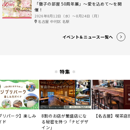
「徹子の部屋 50周年展」～愛を込めて～を開
催！
2026年8月12日（水）〜8月24日（月）
名古屋 中村区 名駅
イベント＆ニュース一覧へ
特集
ブリパーク】楽しみ
8割のお店が繁盛店にな
【名古屋】喫茶店
イド
る秘密を持つ「ナビデザ
イン」