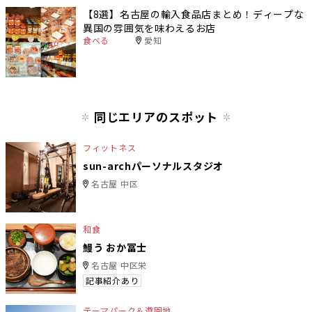
【8選】名古屋の輸入食品店まとめ！ディープな
異国の雰囲気を味わえるお店
食べる
愛知
同じエリアのスポット
フィットネス
sun-archパーソナルスタジオ
名古屋 中区
和食
鰻う おか冨士
名古屋 中区栄
記事紹介あり
テーマパーク＆遊園地