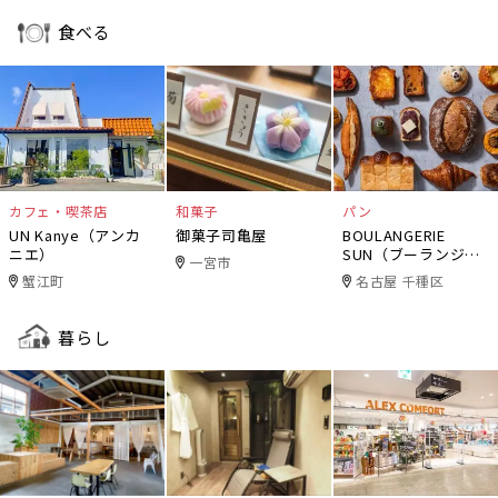
食べる
カフェ・喫茶店
和菓子
パン
UN Kanye（アンカ
御菓子司亀屋
BOULANGERIE
ニエ）
SUN（ブーランジェ
一宮市
リー・サン）
蟹江町
名古屋 千種区
暮らし