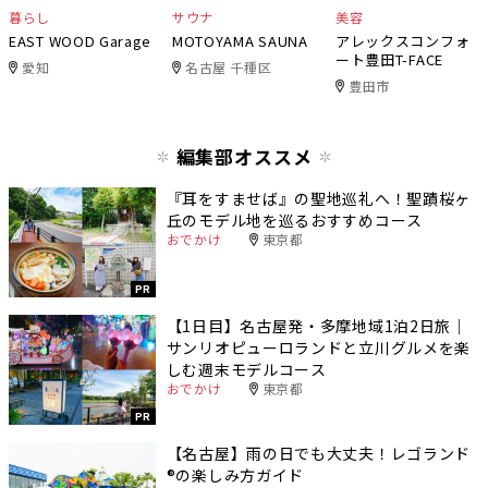
暮らし
サウナ
美容
EAST WOOD Garage
MOTOYAMA SAUNA
アレックスコンフォ
ート豊田T-FACE
愛知
名古屋 千種区
豊田市
編集部オススメ
『耳をすませば』の聖地巡礼へ！聖蹟桜ヶ
丘のモデル地を巡るおすすめコース
おでかけ
東京都
PR
【1日目】名古屋発・多摩地域1泊2日旅｜
サンリオピューロランドと立川グルメを楽
しむ週末モデルコース
おでかけ
東京都
PR
【名古屋】雨の日でも大丈夫！レゴランド
®️の楽しみ方ガイド