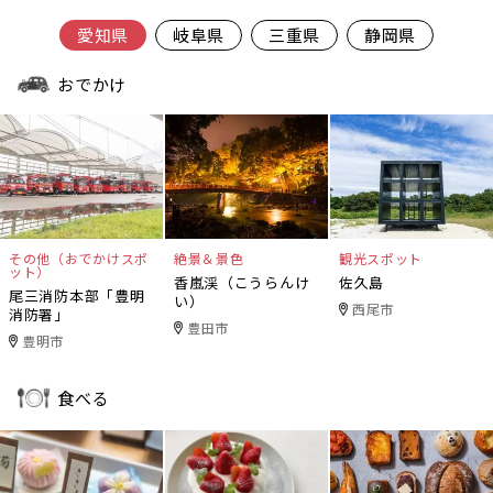
愛知県
岐阜県
三重県
静岡県
おでかけ
その他（おでかけスポ
絶景＆景色
観光スポット
ット）
香嵐渓（こうらんけ
佐久島
尾三消防本部「豊明
い）
西尾市
消防署」
豊田市
豊明市
食べる