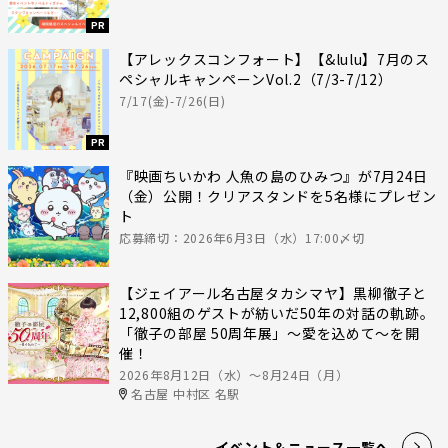
PR
【アレックスコンフォート】【&lulu】7月のス
ペシャルキャンペーンVol.2（7/3-7/12）
7/17(金)-7/26(日)
PR
『映画ちいかわ 人魚の島のひみつ』が7月24日
（金）公開！クリアスタンドを5名様にプレゼン
ト
応募締切：2026年6月3日（水）17:00〆切
【ジェイアール名古屋タカシマヤ】黒柳徹子と
12,800組のゲストが紡いだ50年の対話の軌跡。
「徹子の部屋 50周年展」～愛を込めて～を開
催！
2026年8月12日（水）〜8月24日（月）
名古屋 中村区 名駅
イベント＆ニュース一覧へ