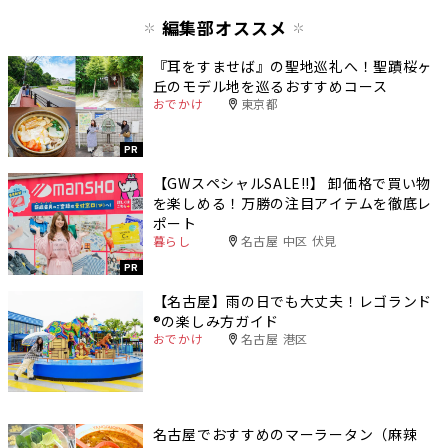
編集部オススメ
『耳をすませば』の聖地巡礼へ！聖蹟桜ヶ
丘のモデル地を巡るおすすめコース
おでかけ
東京都
PR
【GWスペシャルSALE‼︎】 卸価格で買い物
を楽しめる！万勝の注目アイテムを徹底レ
ポート
暮らし
名古屋 中区 伏見
PR
【名古屋】雨の日でも大丈夫！レゴランド
®️の楽しみ方ガイド
おでかけ
名古屋 港区
名古屋でおすすめのマーラータン（麻辣