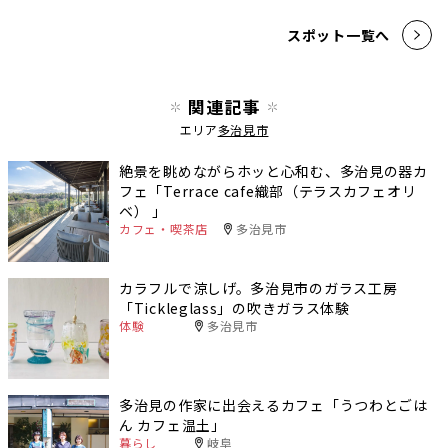
スポット一覧へ
関連記事
エリア
多治見市
絶景を眺めながらホッと心和む、多治見の器カ
フェ「Terrace cafe織部（テラスカフェオリ
ベ） 」
カフェ・喫茶店
多治見市
カラフルで涼しげ。多治見市のガラス工房
「Tickleglass」の吹きガラス体験
体験
多治見市
多治見の作家に出会えるカフェ「うつわとごは
ん カフェ温土」
暮らし
岐阜