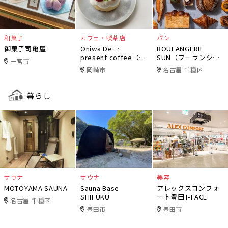
和菓子
カフェ・喫茶店
パン
御菓子司亀屋
Oniwa De…
BOULANGERIE
present coffee（オ
SUN（ブーランジェ
一宮市
ニワデ）
リー・サン）
岡崎市
名古屋 千種区
暮らし
サウナ
サウナ
美容
MOTOYAMA SAUNA
Sauna Base
アレックスコンフォ
SHIFUKU
ート豊田T-FACE
名古屋 千種区
豊田市
豊田市