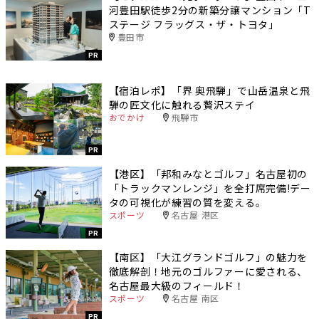
河豊田駅徒歩2分の新築分譲マンション「T
ステージ フラッグス・ザ・トヨタ」
豊田市
PR
【宿泊レポ】「界 奥飛騨」で山岳温泉と飛
騨の匠文化に触れる贅沢ステイ
おでかけ
飛騨市
PR
【港区】「邦和みなとゴルフ」名古屋初の
「トラックマンレンジ」を全打席完備!デー
タの可視化が練習の質を変える。
スポーツ
名古屋 港区
PR
【南区】「大江グランドゴルフ」の魅力を
徹底解剖！地元のゴルファーに愛される、
名古屋最大級のフィールド！
スポーツ
名古屋 南区
PR