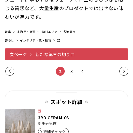
じる質感など、大量生産のプロダクトでは出せない味
わいが魅力です。
岐阜
多治見・恵那・中津川エリア
多治見市
暮らし
インテリア・花・植物
器
次ページ
新たな第三の切り口
前の
1
2
3
4
次の
ペー
ペー
ジ
ジ
スポット詳細
器
3RD CERAMICS
多治見市
詳細チェック