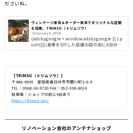
ださいね。
ヴィンテージ家具＆オーダー家具でオリジナルな空間
を提案。TRIMSO（トリムソウ）
🕒️January 4, 2018
(adsbygoogle = window.adsbygoogle || ).p
ush({});倉庫をDIYした店舗お店の前に4台分の
駐車スペースがあるので、安心して車で行けま
すよ。営業日はお店のHPで事前にチェック。倉
庫を改装したお店は、まるで秘密基地のよう
で、外観からワクワクが止まりません。入り口
の建具や、玄関部分のレトロなタイルも沓名さ
【TRIMSO（トリムソウ）】
ん自ら施されたそう。お店の内部も日々変貌し
〒486-0945 愛知県春日井市市勝川町2-6-9
ています。例えば、こちらの壁もDIYで仕上げ
TEL：0568-36-9730 FAX：052-308-8014
たもの。今は削り出しの状態ですがが、今後は
駐車場：ショップの前に4台あり
ペンキなどを塗って雰囲気を変えていくそう。
https://trimso.net/
ラフでジャンクな内装が体感できま...
リノベーション会社のアンテナショップ