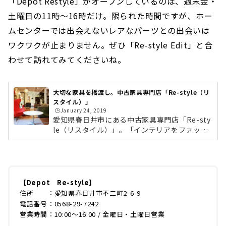
「Depot Restyle」がオープンしているのは、週末金・
土曜日の11時～16時だけ。限られた時間ですが、ホー
ムセンターでは出会えないレアなパーツとの出会いは
ワクワクが止まりません。ぜひ「Re-style Edit」と合
わせて訪れてみてくださいね。
大切な家具を橋渡し。中古家具専門店「Re-style（リ
スタイル）」
🕒️January 24, 2019
愛知県春日井市にある中古家具専門店「Re-sty
le（リスタイル）」。「インテリアをファッシ
ョンのように着替えよう」をコンセプトに、中
古家具の買取・販売をしているお店です。中古
家具は、海外から買い付けるヴィンテージやア
ンティーク家具とは少し異なります。リスタイ
では、全国から不要になったデザイナーズ家具
【Depot Re-style】
を中心に買取、修理・メンテナンス、販売を行
住所 ：愛知県春日井市不二町2-6-9
っています。中古家具とはどのようなものなの
電話番号：0568-29-7242
か、春日井にあるリスタイルの3店舗を巡りな
営業時間：10:00～16:00 / 金曜日・土曜日営業
がら、お話を伺ってきました。「Re-style」名