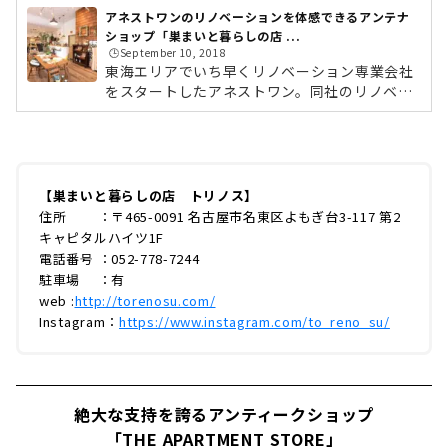
アネストワンのリノベーションを体感できるアンテナ
ショップ「巣まいと暮らしの店 ...
🕒️September 10, 2018
東海エリアでいち早くリノベーション専業会社
をスタートしたアネストワン。同社のリノベー
ションを体感できるアンテナショップが、名古
屋市名東区にある「巣まいと暮らしの店 トリノ
ス」です。今回は、アネストワンのリノベーシ
ョンについて、お店に込められた想いなど、お
店の背景までたっぷりとご紹介します。リノベ
【巣まいと暮らしの店 トリノス】
ーション専業会社「アネストワン」の誕生アネ
住所 ：〒465-0091 名古屋市名東区よもぎ台3-117 第2
ストワン 代表取締役 青山信春さんアネスト
キャピタルハイツ1F
ワンの誕生は今から21年前、1999年（平成9
電話番号 ：052-778-7244
年）のことです。どのようにしてアネストワン
駐車場 ：有
が誕生したのか、代表取締役の青山さん...
web :
http://torenosu.com/
Instagram：
https://www.instagram.com/to_reno_su/
絶大な支持を誇るアンティークショップ
「THE APARTMENT STORE」