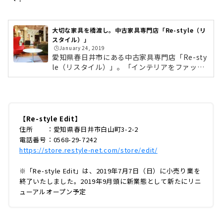
大切な家具を橋渡し。中古家具専門店「Re-style（リ
スタイル）」
🕒️January 24, 2019
愛知県春日井市にある中古家具専門店「Re-sty
le（リスタイル）」。「インテリアをファッシ
ョンのように着替えよう」をコンセプトに、中
古家具の買取・販売をしているお店です。中古
家具は、海外から買い付けるヴィンテージやア
ンティーク家具とは少し異なります。リスタイ
では、全国から不要になったデザイナーズ家具
【Re-style Edit】
を中心に買取、修理・メンテナンス、販売を行
住所 ：愛知県春日井市白山町3-2-2
っています。中古家具とはどのようなものなの
電話番号：0568-29-7242
か、春日井にあるリスタイルの3店舗を巡りな
https://store.restyle-net.com/store/edit/
がら、お話を伺ってきました。「Re-style」名
古屋市内から車で30分ほど。春日井イン...
※「Re-style Edit」は、2019年7月7日（日）に小売り業を
終了いたしました。2019年9月頭に新業態として新たにリニ
ューアルオープン予定