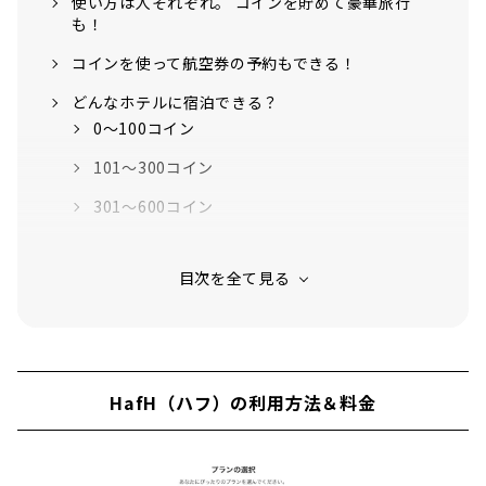
使い方は人それぞれ。 コインを貯めて豪華旅行
も！
コインを使って航空券の予約もできる！
どんなホテルに宿泊できる？
0〜100コイン
101〜300コイン
301〜600コイン
601〜1000
1001コイン以上
継続するほどオトクに！ 「VIPステータスプログラ
ム」
HafH（ハフ）最大のメリットは、 ハイシーズンも
HafH（ハフ）の利用方法＆料金
同一料金で泊まれること！
HafH（ハフ）の メリット＆デメリットまとめ