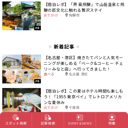
【宿泊レポ】「界 奥飛騨」で山岳温泉と飛
騨の匠文化に触れる贅沢ステイ
おでかけ
飛騨市
PR
新着記事
【名古屋・港区】焼きたてパンと人気モー
ニングが楽しめる「ベーク&コーヒー チェ
リーみなと店」へ行ってきました！
食べる
名古屋 港区
PR
【宿泊レポ】この夏はホテル時間も楽しも
う！「1955 東京ベイ」でレトロアメリカ
ンな夏休み
おでかけ
千葉県
スポット検索
記事検索
特集
EVENT & NEWS
【実食レポ】3時間待ちの生チーズケーキ