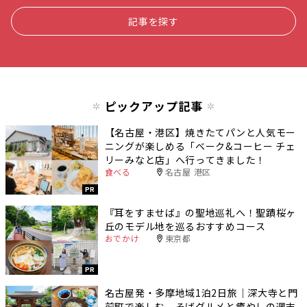
記事を探す
ピックアップ記事
【名古屋・港区】焼きたてパンと人気モー
ニングが楽しめる「ベーク&コーヒー チェ
リーみなと店」へ行ってきました！
食べる
名古屋 港区
PR
『耳をすませば』の聖地巡礼へ！聖蹟桜ヶ
丘のモデル地を巡るおすすめコース
おでかけ
東京都
PR
名古屋発・多摩地域1泊2日旅｜深大寺と門
前町で楽しむ、そばグルメと癒やしの週末