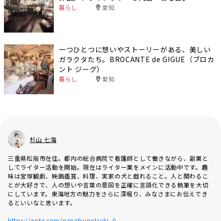
暮らし
愛知
一つひとつに想いやストーリーがある、美しい
ガラクタたち。BROCANTE de GIGUE（ブロカ
ント ジーグ）
暮らし
愛知
杉山 七海
三重県松阪市在住。都内の総合病院で看護師として働きながら、副業と
してライター活動を開始。現在はライター業をメインに活動中です。趣
味は宝塚観劇、映画鑑賞、料理、実家の犬と戯れること。人と関わるこ
とが大好きで、人の想いや言葉の意図を正確に言語化できる執筆を大切
にしています。東海地方の魅力をさらに深堀り、みなさまにお伝えでき
るといいなと思います。
https://note.com/nanatsunotsuki_0