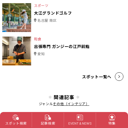
スポーツ
大江グランドゴルフ
名古屋 南区
和食
出張専門 ガンジーの江戸前鮨
愛知
スポット一覧へ
関連記事
ジャンル
その他（インテリア）
【名作家具シリーズ】ミッドセンチュリーデザ
インの名作「セブンチェア」｜アルネ・ヤコブ
スポット検索
記事検索
特集
EVENT & NEWS
セン