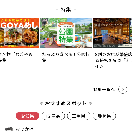
特集
屋名物「なごやめ
たっぷり遊べる！公園特
8割のお店が繁盛
特集
集
る秘密を持つ「ナ
イン」
特集一覧へ
おすすめスポット
愛知県
岐阜県
三重県
静岡県
おでかけ