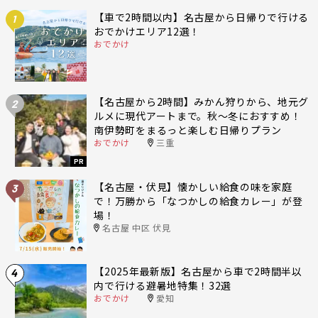
【車で2時間以内】名古屋から日帰りで行ける
1
おでかけエリア12選！
おでかけ
【名古屋から2時間】みかん狩りから、地元グ
2
ルメに現代アートまで。秋〜冬におすすめ！
南伊勢町をまるっと楽しむ日帰りプラン
おでかけ
三重
PR
【名古屋・伏見】懐かしい給食の味を家庭
3
で！万勝から「なつかしの給食カレー」が登
場！
名古屋 中区 伏見
【2025年最新版】名古屋から車で2時間半以
4
内で行ける避暑地特集！32選
おでかけ
愛知