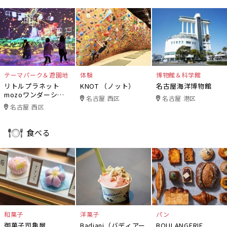
テーマパーク＆遊園地
体験
博物館＆科学館
リトルプラネット
KNOT （ノット）
名古屋海洋博物館
mozoワンダーシテ
名古屋 西区
名古屋 港区
ィ
名古屋 西区
食べる
和菓子
洋菓子
パン
御菓子司亀屋
Badiani（バディアー
BOULANGERIE