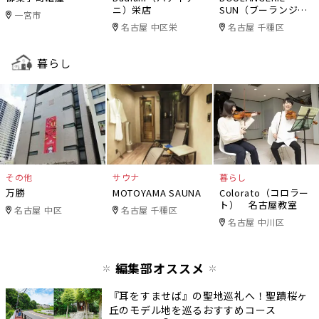
ニ）栄店
SUN（ブーランジェ
一宮市
リー・サン）
名古屋 中区栄
名古屋 千種区
暮らし
その他
サウナ
暮らし
万勝
MOTOYAMA SAUNA
Colorato（コロラー
ト） 名古屋教室
名古屋 中区
名古屋 千種区
名古屋 中川区
編集部オススメ
『耳をすませば』の聖地巡礼へ！聖蹟桜ヶ
丘のモデル地を巡るおすすめコース