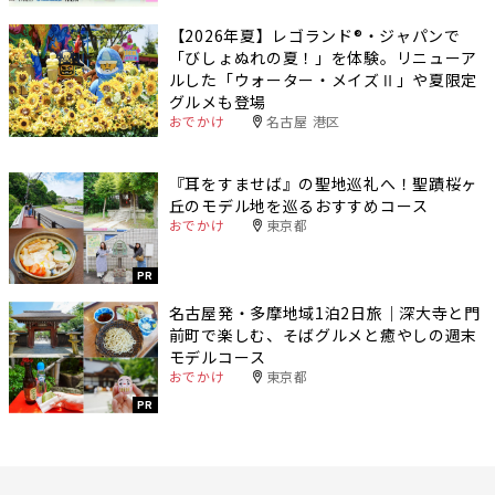
【2026年夏】レゴランド®・ジャパンで
「びしょぬれの夏！」を体験。リニューア
ルした「ウォーター・メイズⅡ」や夏限定
グルメも登場
おでかけ
名古屋 港区
『耳をすませば』の聖地巡礼へ！聖蹟桜ヶ
丘のモデル地を巡るおすすめコース
おでかけ
東京都
PR
名古屋発・多摩地域1泊2日旅｜深大寺と門
前町で楽しむ、そばグルメと癒やしの週末
モデルコース
おでかけ
東京都
PR