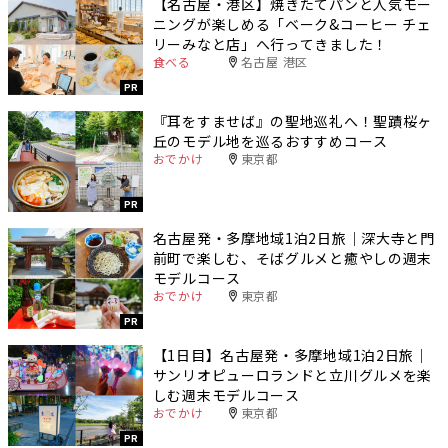
【名古屋・港区】焼きたてパンと人気モー
ニングが楽しめる「ベーク&コーヒー チェ
リーみなと店」へ行ってきました！
食べる
名古屋 港区
PR
『耳をすませば』の聖地巡礼へ！聖蹟桜ヶ
丘のモデル地を巡るおすすめコース
おでかけ
東京都
PR
名古屋発・多摩地域1泊2日旅｜深大寺と門
前町で楽しむ、そばグルメと癒やしの週末
モデルコース
おでかけ
東京都
PR
【1日目】名古屋発・多摩地域1泊2日旅｜
サンリオピューロランドと立川グルメを楽
しむ週末モデルコース
おでかけ
東京都
PR