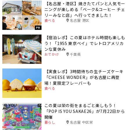
【名古屋・港区】焼きたてパンと人気モー
ニングが楽しめる「ベーク&コーヒー チェ
リーみなと店」へ行ってきました！
食べる
名古屋 港区
PR
【宿泊レポ】この夏はホテル時間も楽しも
う！「1955 東京ベイ」でレトロアメリカ
ンな夏休み
おでかけ
千葉県
【実食レポ】3時間待ちの生チーズケーキ
「CHEESE WONDER」が名古屋に再登
場！夏限定フレーバーも
食べる
この夏は栄の街をまるごと楽しもう！
「POP IS YOU SAKAE26」が7月22日から
開催
暮らし
名古屋 中区栄