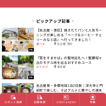
ピックアップ記事
【名古屋・港区】焼きたてパンと人気モー
ニングが楽しめる「ベーク&コーヒー チェ
リーみなと店」へ行ってきました！
食べる
名古屋 港区
PR
『耳をすませば』の聖地巡礼へ！聖蹟桜ヶ
丘のモデル地を巡るおすすめコース
おでかけ
東京都
PR
名古屋発・多摩地域1泊2日旅｜深大寺と門
前町で楽しむ、そばグルメと癒やしの週末
モデルコース
おでかけ
東京都
スポット検索
記事検索
特集
EVENT & NEWS
PR