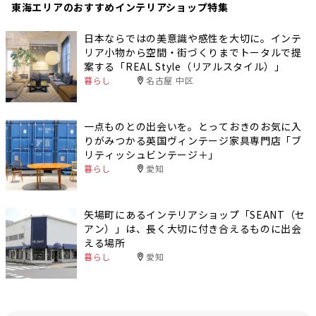
東海エリアのおすすめインテリアショップ特集
日本ならではの美意識や感性を大切に。インテ
リア小物から空間・街づくりまでトータルで提
案する「REAL Style（リアルスタイル）」
暮らし
名古屋 中区
一点ものとの出会いを。とっておきのお気に入
りがみつかる英国ヴィンテージ家具専門店「ブ
リティッシュビンテージ＋」
暮らし
愛知
矢場町にあるインテリアショップ「SEANT（セ
アン）」は、長く大切に付き合えるものに出会
える場所
暮らし
愛知