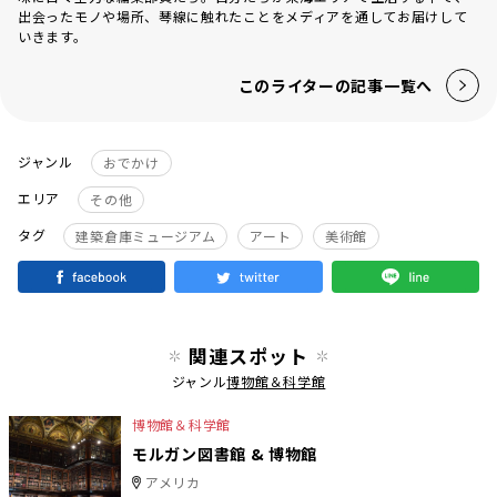
出会ったモノや場所、琴線に触れたことをメディアを通してお届けして
いきます。
このライターの記事一覧へ
ジャンル
おでかけ
エリア
その他
タグ
建築倉庫ミュージアム
アート
美術館
関連スポット
ジャンル
博物館＆科学館
博物館＆科学館
モルガン図書館 & 博物館
アメリカ