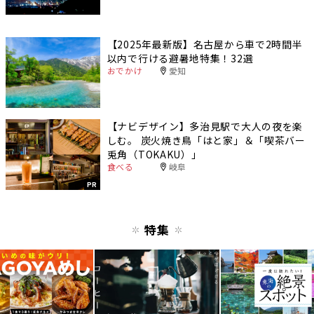
【2025年最新版】名古屋から車で2時間半
以内で行ける避暑地特集！32選
おでかけ
愛知
【ナビデザイン】多治見駅で大人の夜を楽
しむ。 炭火焼き鳥「はと家」＆「喫茶バー
兎角（TOKAKU）」
食べる
岐阜
PR
特集