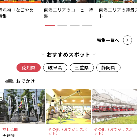
屋名物「なごやめ
東海エリアのコーヒー特
東海エリアの絶景
特集
集
ト
特集一覧へ
おすすめスポット
愛知県
岐阜県
三重県
静岡県
おでかけ
神社仏閣
その他（おでかけスポ
その他（おでかけスポ
ット）
ット）
大徳院