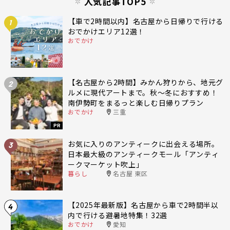
人気記事TOP5
【車で2時間以内】名古屋から日帰りで行ける
1
おでかけエリア12選！
おでかけ
【名古屋から2時間】みかん狩りから、地元グ
2
ルメに現代アートまで。秋〜冬におすすめ！
南伊勢町をまるっと楽しむ日帰りプラン
おでかけ
三重
PR
お気に入りのアンティークに出会える場所。
3
日本最大級のアンティークモール「アンティ
ークマーケット吹上」
暮らし
名古屋 東区
【2025年最新版】名古屋から車で2時間半以
4
内で行ける避暑地特集！32選
おでかけ
愛知