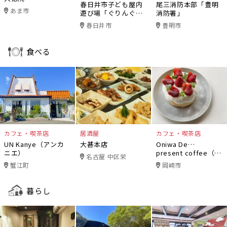
春日井市子ども屋内
尾三消防本部「豊明
あま市
遊び場「ぐりんぐり
消防署」
ん」
春日井市
豊明市
食べる
カフェ・喫茶店
居酒屋
カフェ・喫茶店
UN Kanye（アンカ
大甚本店
Oniwa De…
ニエ）
present coffee（オ
名古屋 中区栄
ニワデ）
蟹江町
岡崎市
暮らし