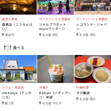
絶景＆景色
テーマパーク＆遊園地
テーマパーク＆遊園地
香嵐渓（こうらんけ
リトルプラネット
レゴランド・ジャパ
い）
mozoワンダーシテ
ン
ィ
豊田市
名古屋 西区
名古屋 港区
食べる
カフェ・喫茶店
洋菓子
中華料理
UN Kanye（アンカ
Badiani（バディアー
タカ飯店
ニエ）
ニ）栄店
名古屋 西区
蟹江町
名古屋 中区栄