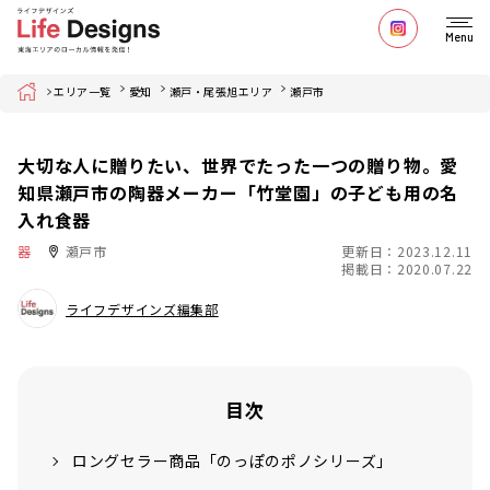
Menu
Home
エリア一覧
愛知
瀬戸・尾張旭エリア
瀬戸市
大切な人に贈りたい、世界でたった一つの贈り物。愛
知県瀬戸市の陶器メーカー「竹堂園」の子ども用の名
入れ食器
器
瀬戸市
更新日：2023.12.11
掲載日：2020.07.22
ライフデザインズ編集部
目次
ロングセラー商品「のっぽのポノシリーズ」