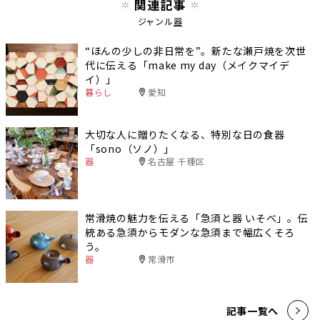
関連記事
ジャンル
器
“ほんの少しの非日常を”。新たな瀬戸焼を次世
代に伝える「make my day（メイクマイデ
イ）」
暮らし
愛知
大切な人に贈りたくなる、特別な日の食器
「sono（ソノ）」
器
名古屋 千種区
常滑焼の魅力を伝える「急須と器 いそべ」。伝
統ある急須からモダンな急須まで幅広くそろ
う。
器
常滑市
記事一覧へ