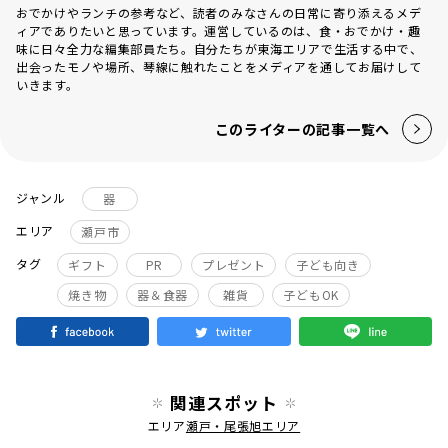
おでかけやランチの参考など、読者のみなさんの日常に寄り添えるメデ
ィアでありたいと思っています。運営しているのは、食・おでかけ・趣
味に日々全力な編集部員たち。自分たちが東海エリアで生活する中で、
出会ったモノや場所、琴線に触れたことをメディアを通してお届けして
いきます。
このライターの記事一覧へ
ジャンル
器
エリア
瀬戸市
タグ
ギフト
PR
プレゼント
子ども向き
焼き物
器＆食器
雑貨
子どもOK
関連スポット
エリア
瀬戸・尾張旭エリア