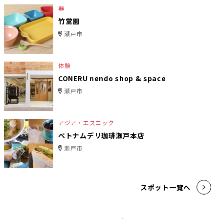
器
竹堂園
瀬戸市
体験
CONERU nendo shop & space
瀬戸市
アジア・エスニック
ベトナムデリ珈琲瀬戸本店
瀬戸市
スポット一覧へ