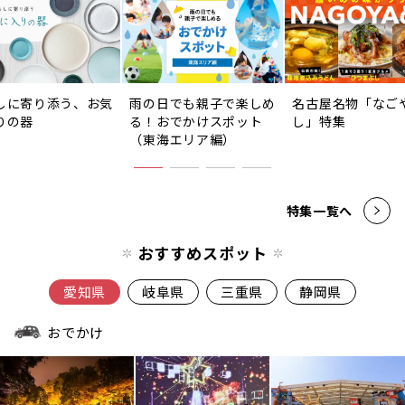
しに寄り添う、お気
雨の日でも親子で楽しめ
名古屋名物「なご
りの器
る！おでかけスポット
し」特集
（東海エリア編）
特集一覧へ
おすすめスポット
愛知県
岐阜県
三重県
静岡県
おでかけ