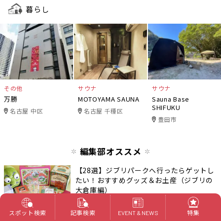
暮らし
その他
サウナ
サウナ
万勝
MOTOYAMA SAUNA
Sauna Base
SHIFUKU
名古屋 中区
名古屋 千種区
豊田市
編集部オススメ
【28選】ジブリパークへ行ったらゲットし
たい！おすすめグッズ＆お土産（ジブリの
大倉庫編）
その他（エンタメ）
長久手市
スポット検索
記事検索
特集
EVENT & NEWS