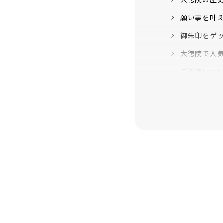
願い事を叶え
御朱印をゲ
大徳院で人
ご祈祷につ
年間行事
初まいり
開運祈願
節分祈祷
初大祭
春の大祭
供養の日
えびす大