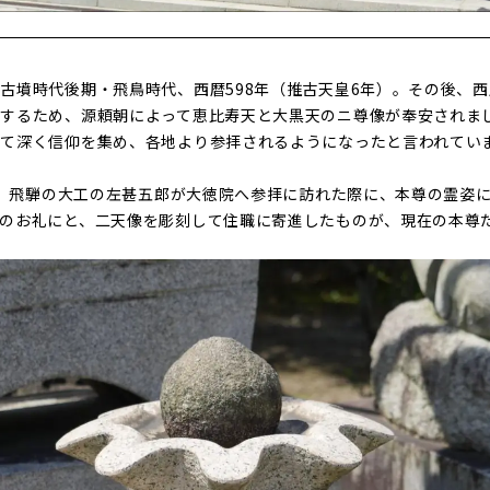
古墳時代後期・飛鳥時代、西暦598年（推古天皇6年）。その後、西暦
するため、源頼朝によって恵比寿天と大黒天のニ尊像が奉安されま
て深く信仰を集め、各地より参拝されるようになったと言われてい
年）、飛騨の大工の左甚五郎が大徳院へ参拝に訪れた際に、本尊の霊姿
のお礼にと、二天像を彫刻して住職に寄進したものが、現在の本尊