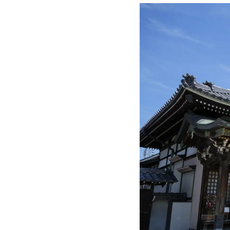
おさめ祈
毎月の縁