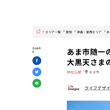
Home
エリア一覧
愛知
津島・愛西エリア
あ
あま市随一
SHAR
E
大黒天さま
神社仏閣
あま市
ライフデザ