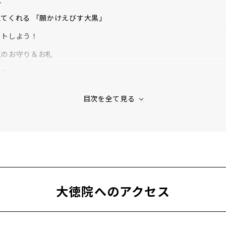
てくれる 「願かけえびす大黒」
ットしよう！
気のお守り＆お札
いて
祭
会
（お砂ふみ祈祷会）
大徳院へのアクセス
祭