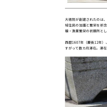
大徳院が創建されたのは、
域住民の加護と繁栄を祈念
穣・漁業繁栄の祈願所とし
西暦1607年（慶長12
すがって数カ月滞在。滞在