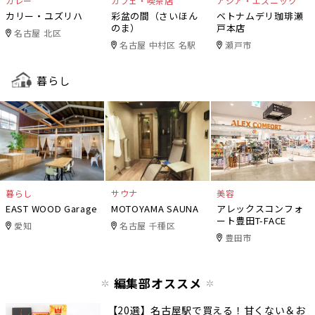
カレー
カフェ・喫茶店
アジア・エスニック
カリー・ユズリハ
彩盆の間（さいほん
ベトナムデリ珈琲瀬
のま）
戸本店
名古屋 北区
名古屋 中村区 名駅
瀬戸市
暮らし
暮らし
サウナ
美容
EAST WOOD Garage
MOTOYAMA SAUNA
アレックスコンフォ
ート豊田T-FACE
愛知
名古屋 千種区
豊田市
編集部オススメ
【20選】名古屋駅で買える！甘くない＆お