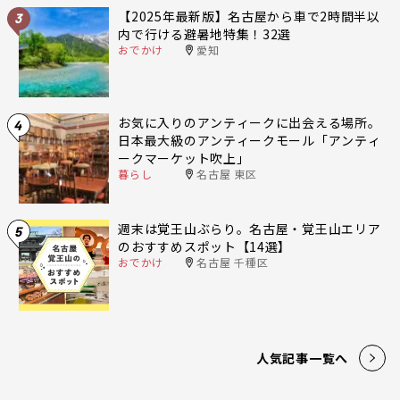
【2025年最新版】名古屋から車で2時間半以
3
内で行ける避暑地特集！32選
おでかけ
愛知
お気に入りのアンティークに出会える場所。
4
日本最大級のアンティークモール「アンティ
ークマーケット吹上」
暮らし
名古屋 東区
週末は覚王山ぶらり。名古屋・覚王山エリア
5
のおすすめスポット【14選】
おでかけ
名古屋 千種区
人気記事一覧へ