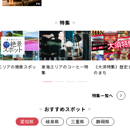
PR
特集
エリアの絶景スポッ
東海エリアのコーヒー特
《大須特集》歴史
集
のまち
特集一覧へ
おすすめスポット
愛知県
岐阜県
三重県
静岡県