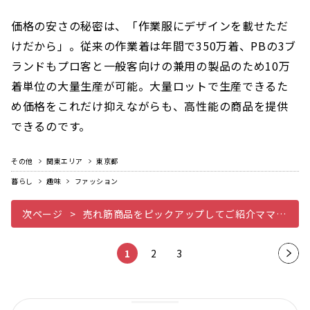
価格の安さの秘密は、「作業服にデザインを載せただ
けだから」。従来の作業着は年間で350万着、PBの3ブ
ランドもプロ客と一般客向けの兼用の製品のため10万
着単位の大量生産が可能。大量ロットで生産できるた
め価格をこれだけ抑えながらも、高性能の商品を提供
できるのです。
その他
関東エリア
東京都
暮らし
趣味
ファッション
次ページ
売れ筋商品をピックアップしてご紹介ママたちに大人気滑りにくいスリッポン
1
2
3
次の
ペー
ジ