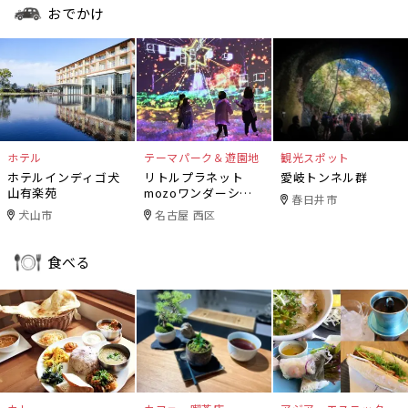
おでかけ
ホテル
テーマパーク＆遊園地
観光スポット
ホテルインディゴ犬
リトルプラネット
愛岐トンネル群
山有楽苑
mozoワンダーシテ
春日井市
ィ
犬山市
名古屋 西区
食べる