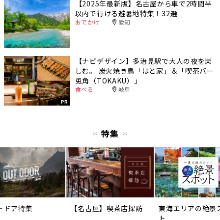
【2025年最新版】名古屋から車で2時間半
以内で行ける避暑地特集！32選
おでかけ
愛知
【ナビデザイン】多治見駅で大人の夜を楽
しむ。 炭火焼き鳥「はと家」＆「喫茶バー
兎角（TOKAKU）」
食べる
岐阜
PR
特集
トドア特集
【名古屋】喫茶店探訪
東海エリアの絶景
ト