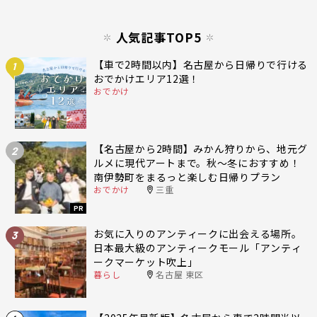
人気記事TOP5
【車で2時間以内】名古屋から日帰りで行ける
1
おでかけエリア12選！
おでかけ
【名古屋から2時間】みかん狩りから、地元グ
2
ルメに現代アートまで。秋〜冬におすすめ！
南伊勢町をまるっと楽しむ日帰りプラン
おでかけ
三重
PR
お気に入りのアンティークに出会える場所。
3
日本最大級のアンティークモール「アンティ
ークマーケット吹上」
暮らし
名古屋 東区