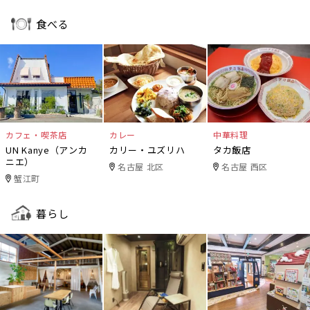
食べる
カフェ・喫茶店
カレー
中華料理
UN Kanye（アンカ
カリー・ユズリハ
タカ飯店
ニエ）
名古屋 北区
名古屋 西区
蟹江町
暮らし