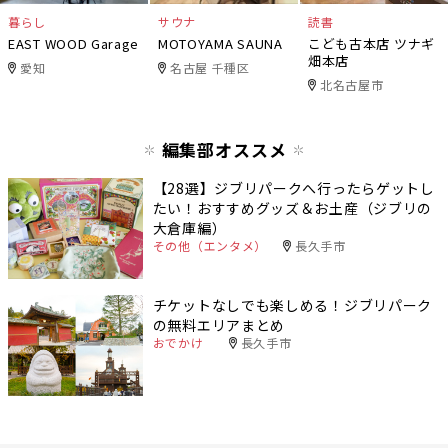
暮らし
サウナ
読書
EAST WOOD Garage
MOTOYAMA SAUNA
こども古本店 ツナギ
畑本店
愛知
名古屋 千種区
北名古屋市
編集部オススメ
【28選】ジブリパークへ行ったらゲットし
たい！おすすめグッズ＆お土産（ジブリの
大倉庫編）
その他（エンタメ）
長久手市
チケットなしでも楽しめる！ジブリパーク
の無料エリアまとめ
おでかけ
長久手市