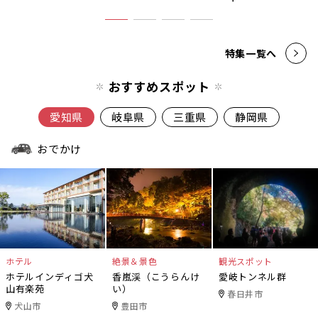
特集一覧へ
おすすめスポット
愛知県
岐阜県
三重県
静岡県
おでかけ
ホテル
絶景＆景色
観光スポット
ホテルインディゴ犬
香嵐渓（こうらんけ
愛岐トンネル群
山有楽苑
い）
春日井市
犬山市
豊田市