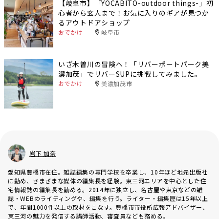
【岐阜市】「YOCABITO-outdoor things-」初
心者から玄人まで！お気に入りのギアが見つか
るアウトドアショップ
おでかけ
岐阜市
いざ木曽川の冒険へ！「リバーポートパーク美
濃加茂」でリバーSUPに挑戦してみました。
おでかけ
美濃加茂市
岩下 加奈
愛知県豊橋市在住。雑誌編集の専門学校を卒業し、10年ほど地元出版社
に勤め、さまざまな媒体の編集長を経験。東三河エリアを中心とした住
宅情報誌の編集長を勤める。2014年に独立し、名古屋や東京などの雑
誌・WEBのライティングや、編集を行う。ライター・編集歴は15年以上
で、年間1000件以上の取材をこなす。豊橋市市役所広報アドバイザー、
東三河の魅力を発信する講師活動、審査員なども務める。