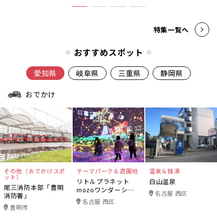
特集一覧へ
おすすめスポット
愛知県
岐阜県
三重県
静岡県
おでかけ
その他（おでかけスポ
テーマパーク＆遊園地
温泉＆銭湯
ット）
リトルプラネット
白山温泉
尾三消防本部「豊明
mozoワンダーシテ
名古屋 西区
消防署」
ィ
名古屋 西区
豊明市