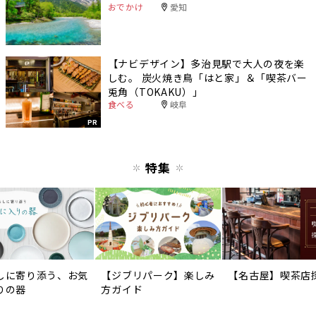
おでかけ
愛知
【ナビデザイン】多治見駅で大人の夜を楽
しむ。 炭火焼き鳥「はと家」＆「喫茶バー
兎角（TOKAKU）」
食べる
岐阜
PR
特集
しに寄り添う、お気
【ジブリパーク】楽しみ
【名古屋】喫茶店
りの器
方ガイド