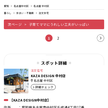
愛知
名古屋中村区
名古屋 中村区
暮らし
住まい・不動産
注文住宅
次ページ
子育てママにうれしい工夫がいっぱい
1
2
次の
ペー
ジ
スポット詳細
注文住宅
KAZA DESIGN 中村店
名古屋 中村区
詳細チェック
【KAZA DESIGN中村店】
住所 ：愛知県名古屋市中村区千成通4丁目17番