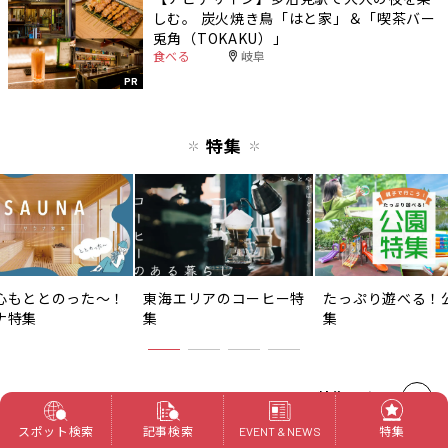
しむ。 炭火焼き鳥「はと家」＆「喫茶バー
兎角（TOKAKU）」
食べる
岐阜
PR
特集
心もととのった〜！
東海エリアのコーヒー特
たっぷり遊べる！
ナ特集
集
集
特集一覧へ
スポット検索
記事検索
特集
EVENT & NEWS
おすすめスポット