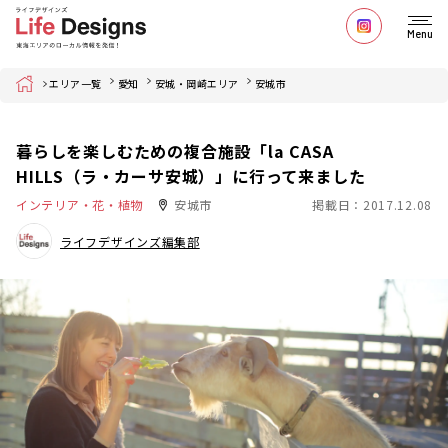
Menu
Home
エリア一覧
愛知
安城・岡崎エリア
安城市
暮らしを楽しむための複合施設「la CASA
HILLS（ラ・カーサ安城）」に行って来ました
インテリア・花・植物
安城市
掲載日：2017.12.08
ライフデザインズ編集部