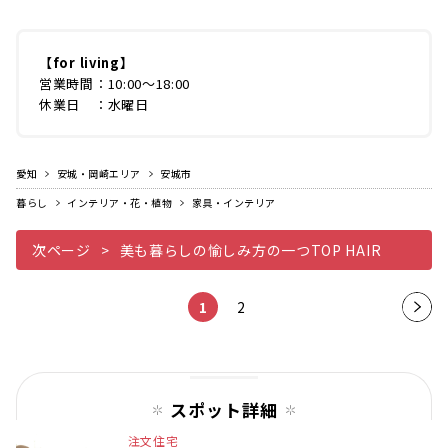
【for living】
営業時間：10:00〜18:00
休業日 ：水曜日
愛知
安城・岡崎エリア
安城市
暮らし
インテリア・花・植物
家具・インテリア
次ページ
美も暮らしの愉しみ方の一つTOP HAIR
1
2
次の
ペー
ジ
スポット詳細
注文住宅