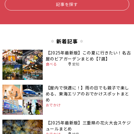
記事を探す
新着記事
【2025年最新版】この夏に行きたい！名古
屋のビアガーデンまとめ【7選】
食べる
愛知
【屋内で快適に！】雨の日でも親子で楽し
める、東海エリアのおでかけスポットまと
め
おでかけ
【2025年最新版】三重県の花火大会スケジ
ュールまとめ
おでかけ
岐阜