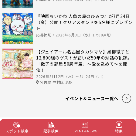
『映画ちいかわ 人魚の島のひみつ』が7月24日
（金）公開！クリアスタンドを5名様にプレゼン
ト
応募締切：2026年6月3日（水）17:00〆切
【ジェイアール名古屋タカシマヤ】黒柳徹子と
12,800組のゲストが紡いだ50年の対話の軌跡。
「徹子の部屋 50周年展」～愛を込めて～を開
催！
2026年8月12日（水）〜8月24日（月）
名古屋 中村区 名駅
イベント＆ニュース一覧へ
スポット検索
記事検索
特集
EVENT & NEWS
特集