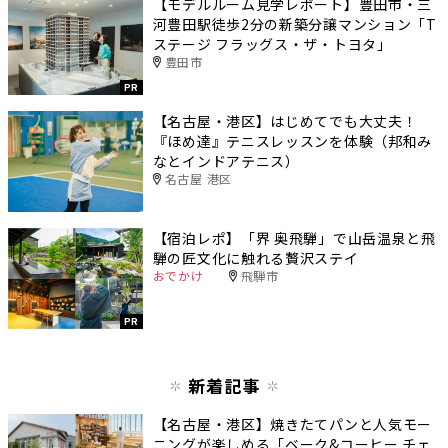
【モデルルーム見学レポート】豊田市・三
河豊田駅徒歩2分の新築分譲マンション「T
ステージ フラッグス・ザ・トヨタ」
豊田市
PR
【名古屋・港区】はじめてでも大丈夫！
『ほめ達』テニスレッスンを体験（邦和み
なとインドアテニス）
名古屋 港区
【宿泊レポ】「界 奥飛騨」で山岳温泉と飛
騨の匠文化に触れる贅沢ステイ
おでかけ
飛騨市
PR
新着記事
【名古屋・港区】焼きたてパンと人気モー
ニングが楽しめる「ベーク&コーヒー チェ