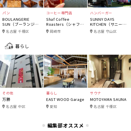
パン
コーヒー専門店
ハンバーガー
BOULANGERIE
Shaf Coffee
SUNNY DAYS
SUN（ブーランジェ
Roasters（シャフコ
KITCHEN（サニーデ
リー・サン）
ーヒーロースター
イズキッチン）
名古屋 千種区
岡崎市
名古屋 守山区
ズ）
暮らし
その他
暮らし
サウナ
万勝
EAST WOOD Garage
MOTOYAMA SAUNA
名古屋 中区
愛知
名古屋 千種区
編集部オススメ