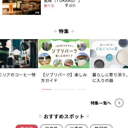
兎角（TOKAKU）」
食べる
岐阜
PR
特集
エリアのコーヒー特
【ジブリパーク】楽しみ
暮らしに寄り添う
方ガイド
に入りの器
特集一覧へ
おすすめスポット