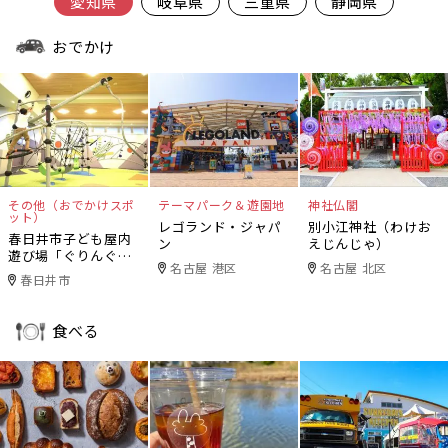
愛知県
岐阜県
三重県
静岡県
おでかけ
その他（おでかけスポ
テーマパーク＆遊園地
神社仏閣
ット）
レゴランド・ジャパ
別小江神社（わけお
春日井市子ども屋内
ン
えじんじゃ）
遊び場「ぐりんぐり
名古屋 港区
名古屋 北区
ん」
春日井市
食べる