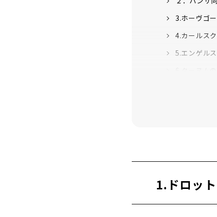
２．ハンザ同
3.ホーヴゴー
4.カールスク
5.エンゲルス
6.ターヌムの岩
7.ラポニア地
8.スコーグス
9.ヘルシング
1.ドロット