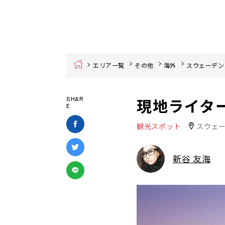
Home
エリア一覧
その他
海外
スウェーデン
現地ライタ
SHAR
E
観光スポット
スウェ
新谷 友海