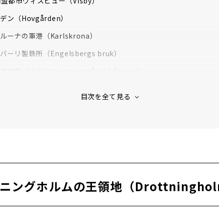
盟都市ヴィスビュー（Visby）
デン（Hovgården）
ルーナの軍港（Karlskrona）
バーリ製鉄所（Engelsbergs bruk）
絵群（Hällristningsområdet i Tanum）
域（Laponian）
シュルコゴーデン（Skogskyrkogården, 森の墓地）
ランドの装飾農家群（Hälsingegårdar）
ニングホルムの王領地（Drottningholms