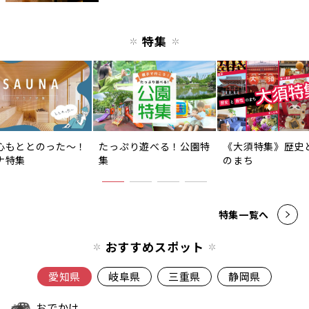
特集
心もととのった〜！
たっぷり遊べる！公園特
《大須特集》歴史
ナ特集
集
のまち
特集一覧へ
おすすめスポット
愛知県
岐阜県
三重県
静岡県
おでかけ