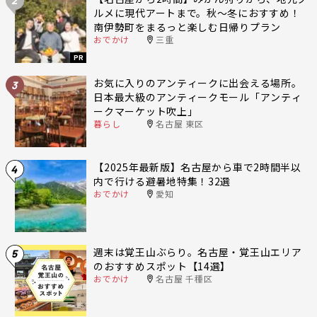
2
ルメに現代アートまで。秋〜冬におすすめ！
南伊勢町をまるっと楽しむ日帰りプラン
おでかけ
三重
PR
お気に入りのアンティークに出会える場所。
3
日本最大級のアンティークモール「アンティ
ークマーケット吹上」
暮らし
名古屋 東区
【2025年最新版】名古屋から車で2時間半以
4
内で行ける避暑地特集！32選
おでかけ
愛知
週末は覚王山ぶらり。名古屋・覚王山エリア
5
のおすすめスポット【14選】
おでかけ
名古屋 千種区