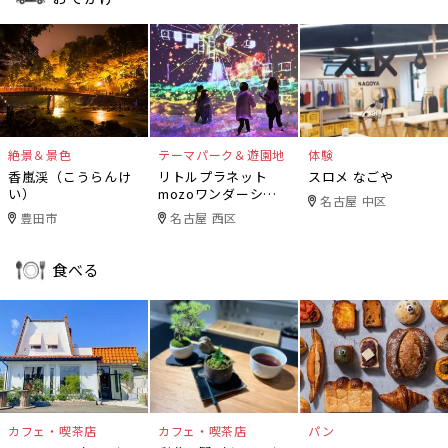
絶景＆景色
テーマパーク＆遊園地
体験
香嵐渓（こうらんけ
リトルプラネット
スロメ なごや
い）
mozoワンダーシテ
名古屋 中区
ィ
豊田市
名古屋 西区
食べる
カフェ・喫茶店
カフェ・喫茶店
パン