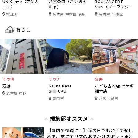
UN Kanye（アンカ
彩盆の間（さいほん
BOULANGERIE
ニエ）
のま）
SUN（ブーランジェ
リー・サン）
蟹江町
名古屋 中村区 名駅
名古屋 千種区
暮らし
その他
サウナ
読書
万勝
Sauna Base
こども古本店 ツナギ
SHIFUKU
畑本店
名古屋 中区
豊田市
北名古屋市
編集部オススメ
【屋内で快適に！】雨の日でも親子で楽し
める、東海エリアのおでかけスポットまと