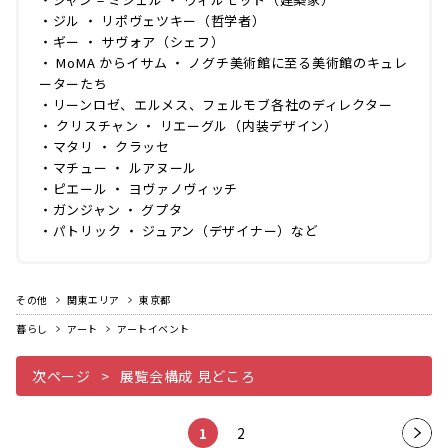
・ジル ・ リポヴェツキー（哲学者）
・ギー ・ サヴォア（シェフ）
・ MoMA からイサム ・ ノグチ美術館に至る美術館のキュレ
ーターたち
・リーンロゼ、エルメス、フェルモブ各社のディレクター
・ クリスチャン ・ リエーグル（内装デザイン）
・マタリ ・ クラッセ
・マチュー ・ ルアヌール
・ピエール ・ ヨヴァノヴィッチ
・ガンジャン ・ グプタ
・パトリック ・ ジュアン（デザイナー）など
その他
関東エリア
東京都
暮らし
アート
アートイベント
次ページ
展覧会構成 見どころ
1
2
次の