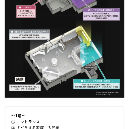
～1階～
① エントランス
② 「どうする家康」入門編