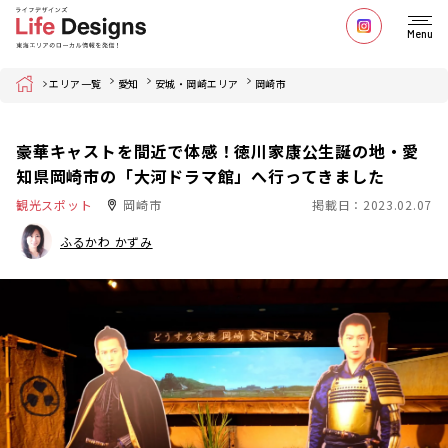
Menu
Home
エリア一覧
愛知
安城・岡崎エリア
岡崎市
豪華キャストを間近で体感！徳川家康公生誕の地・愛
知県岡崎市の「大河ドラマ館」へ行ってきました
観光スポット
岡崎市
掲載日：2023.02.07
ふるかわ かずみ