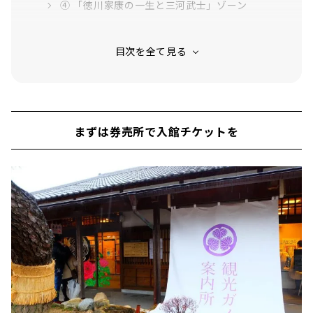
④ 「徳川家康の一生と三河武士」ゾーン
⑥ 登場人物紹介・フォトスポット
⑥ 衣装・小道具展示
地元で活躍するリアル戦国武将！ グレート家康公
「葵」武将隊によるおもてなし
観光案内所＆みやげ店「おかざき屋」
まずは券売所で入館チケットを
岡崎公園でゆっくり散策も！