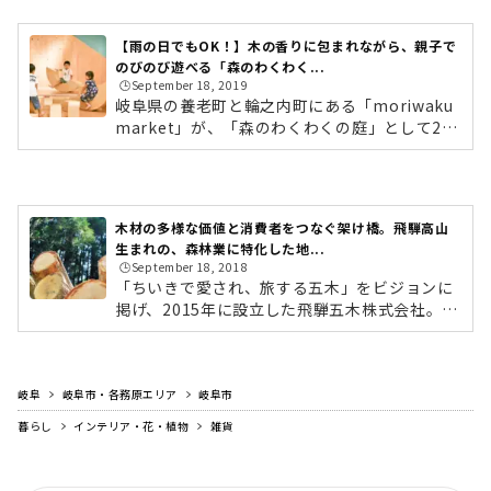
【雨の日でもOK！】木の香りに包まれながら、親子で
のびのび遊べる「森のわくわく...
🕒️September 18, 2019
岐阜県の養老町と輪之内町にある「moriwaku
market」が、「森のわくわくの庭」として201
9年7月にリニューアルオープンしました！各店
舗1,000坪を超える広大な敷地に、ボルダリン
グや迷路など、日本各地の木材を使用した多彩
な遊び場を増設。「自分の庭のように思いっき
木材の多様な価値と消費者をつなぐ架け橋。飛騨高山
り遊んでほしい！」という想いから生まれた2
生まれの、森林業に特化した地...
つの木育施設です。木のアスレチックで遊んだ
🕒️September 18, 2018
り、芝生でくつろいだり、おいしいグルメを食
「ちいきで愛され、旅する五木」をビジョンに
べたり、読書をしたり。雨の日でも一日中、親
掲げ、2015年に設立した飛騨五木株式会社。
子で遊べるスポットです。今回は、養老店・輪
「ちいきで愛され、旅する五木」は地域で愛さ
之内店の2店舗をたっぷりとレポートしてい...
れている木を高山から全国に広げていくリーデ
ィングカンパニーを目指すという意味が込めら
岐阜
岐阜市・各務原エリア
れています。日本一の面積を誇る岐阜県高山市
岐阜市
（飛騨高山）は93%が森林です。しかし、この
暮らし
インテリア・花・植物
雑貨
豊富な資源が有効に使われていないのが現状で
す。そこで、高山市原産の木材を「飛騨五木」
とブランド化し、飛騨五木を使用したオリジナ