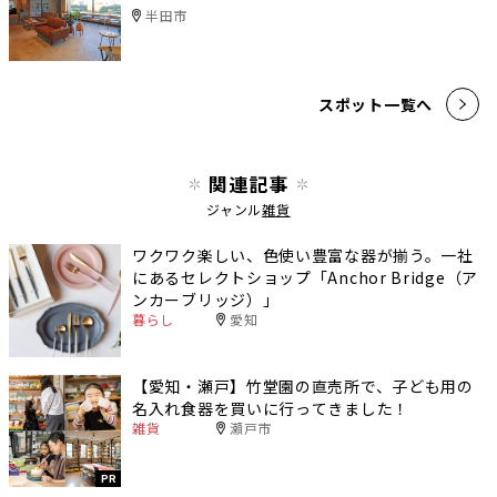
半田市
スポット一覧へ
関連記事
ジャンル
雑貨
ワクワク楽しい、色使い豊富な器が揃う。一社
にあるセレクトショップ「Anchor Bridge（ア
ンカーブリッジ）」
暮らし
愛知
【愛知・瀬戸】竹堂園の直売所で、子ども用の
名入れ食器を買いに行ってきました！
雑貨
瀬戸市
PR