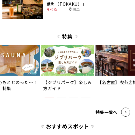
兎角（TOKAKU）」
食べる
岐阜
PR
特集
心もととのった〜！
【ジブリパーク】楽しみ
【名古屋】喫茶店
ナ特集
方ガイド
特集一覧へ
おすすめスポット