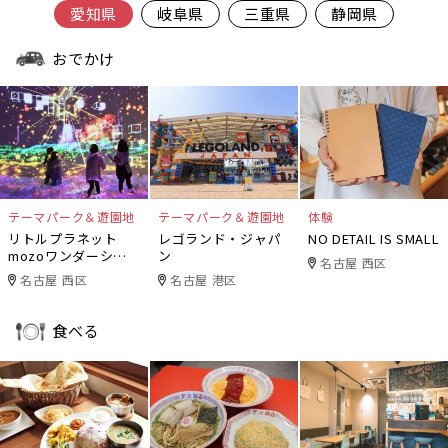
愛知県
岐阜県
三重県
静岡県
おでかけ
テーマパーク＆遊園地
テーマパーク＆遊園地
体験
リトルプラネット
レゴランド・ジャパ
NO DETAIL IS SMALL
mozoワンダーシテ
ン
名古屋 西区
ィ
名古屋 西区
名古屋 港区
食べる