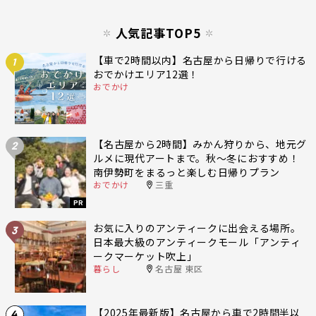
人気記事TOP5
【車で2時間以内】名古屋から日帰りで行ける
1
おでかけエリア12選！
おでかけ
【名古屋から2時間】みかん狩りから、地元グ
2
ルメに現代アートまで。秋〜冬におすすめ！
南伊勢町をまるっと楽しむ日帰りプラン
おでかけ
三重
PR
お気に入りのアンティークに出会える場所。
3
日本最大級のアンティークモール「アンティ
ークマーケット吹上」
暮らし
名古屋 東区
【2025年最新版】名古屋から車で2時間半以
4