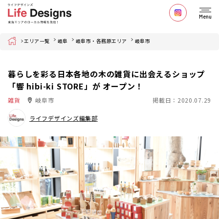
Menu
Home
エリア一覧
岐阜
岐阜市・各務原エリア
岐阜市
暮らしを彩る日本各地の木の雑貨に出会えるショップ
「響 hibi-ki STORE」が オープン！
雑貨
岐阜市
掲載日：2020.07.29
ライフデザインズ編集部