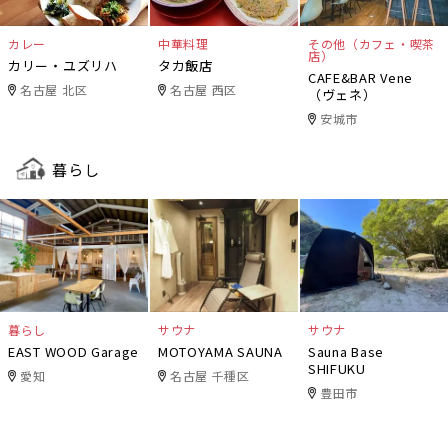
カレー
中華料理
その他（カフェ・喫茶
店）
カリー・ユズリハ
タカ飯店
CAFE&BAR Vene
名古屋 北区
名古屋 西区
（ヴェネ）
安城市
暮らし
暮らし
サウナ
サウナ
EAST WOOD Garage
MOTOYAMA SAUNA
Sauna Base
SHIFUKU
愛知
名古屋 千種区
豊田市