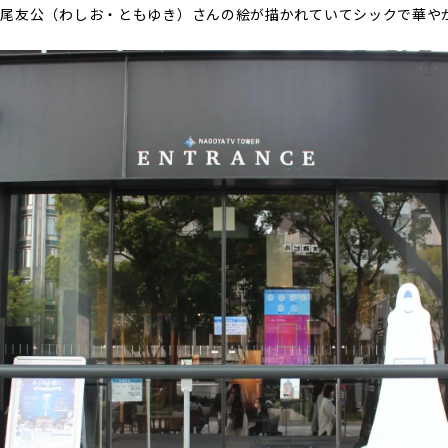
鷲尾友公（わしお・ともゆき）さんの絵が描かれていてシックで華や