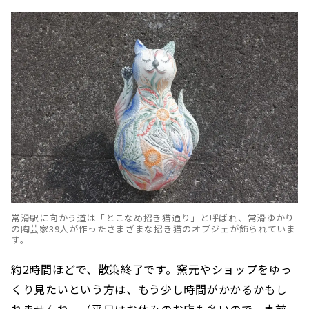
常滑駅に向かう道は「とこなめ招き猫通り」と呼ばれ、常滑ゆかり
の陶芸家39人が作ったさまざまな招き猫のオブジェが飾られていま
す。
約2時間ほどで、散策終了です。窯元やショップをゆっ
くり見たいという方は、もう少し時間がかかるかもし
れませんね。（平日はお休みのお店も多いので、事前