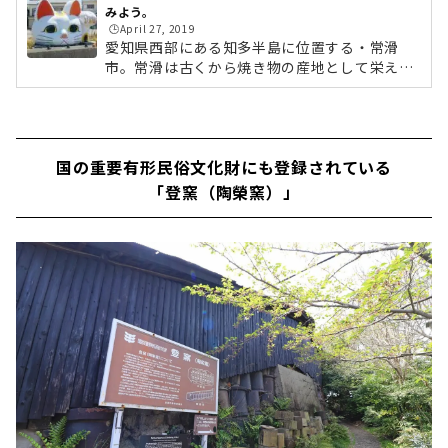
みよう。
🕒️April 27, 2019
愛知県西部にある知多半島に位置する・常滑
市。常滑は古くから焼き物の産地として栄え、
最も盛んだった昭和初期の風情を随所に残すの
が「やきもの散歩道」です。明治から昭和にか
けてのレトロな雰囲気は、映画の撮影場所とし
ても使用されるほど。今回は、そんな「やきも
国の重要有形民俗文化財にも登録されている
の散歩道」をぶらり散策してみたいと思いま
す。▼後編はこちらから (adsbygoogle = wind
「登窯（陶榮窯）」
ow.adsbygoogle || ).push({});名鉄河和線「常
滑」駅名古屋からは30分ほど電車に揺られ、常
滑にやってきました！。「やきもの散歩道」
は、駅から徒歩5分ほどの場所にありま...