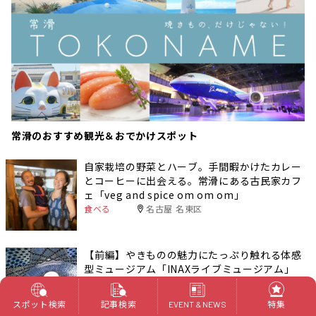
常滑のおすすめ観光＆おでかけスポット
自家栽培の野菜とハーブ。手間暇かけたカレー
とコーヒーに出会える。常滑にある古民家カフ
ェ「veg and spice om om om」
食べる
名古屋 名東区
【前編】やきものの魅力にたっぷり触れる体感
型ミュージアム「INAXライブミュージアム」
おでかけ
愛知
スポット検索
記事検索
特集
EVENT & NEWS